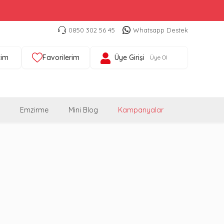
0850 302 56 45
Whatsapp Destek
tim
Favorilerim
Üye Girişi
Üye Ol
Emzirme
Mini Blog
Kampanyalar