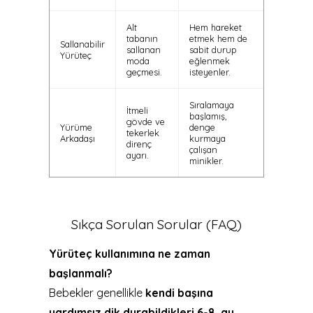
Alt
Hem hareket
tabanın
etmek hem de
Sallanabilir
sallanan
sabit durup
Yürüteç
moda
eğlenmek
geçmesi.
isteyenler.
Sıralamaya
İtmeli
başlamış,
gövde ve
Yürüme
denge
tekerlek
Arkadaşı
kurmaya
direnç
çalışan
ayarı.
minikler.
Sıkça Sorulan Sorular (FAQ)
Yürüteç kullanımına ne zaman
başlanmalı?
Bebekler genellikle
kendi başına
yardımsız dik durabildikleri 6-8. ay