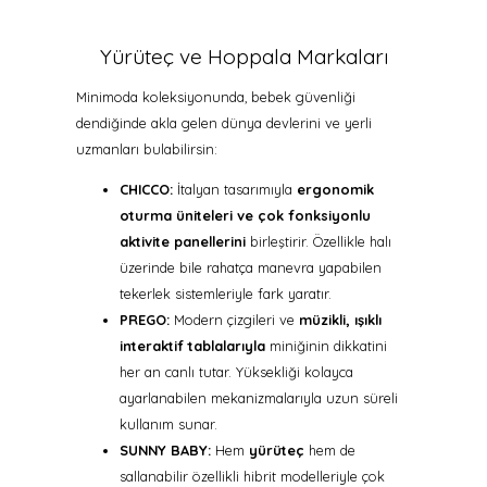
Yürüteç ve Hoppala Markaları
Minimoda koleksiyonunda, bebek güvenliği
dendiğinde akla gelen dünya devlerini ve yerli
uzmanları bulabilirsin:
CHICCO:
İtalyan tasarımıyla
ergonomik
oturma üniteleri ve çok fonksiyonlu
aktivite panellerini
birleştirir. Özellikle halı
üzerinde bile rahatça manevra yapabilen
tekerlek sistemleriyle fark yaratır.
PREGO:
Modern çizgileri ve
müzikli, ışıklı
interaktif tablalarıyla
miniğinin dikkatini
her an canlı tutar. Yüksekliği kolayca
ayarlanabilen mekanizmalarıyla uzun süreli
kullanım sunar.
SUNNY BABY:
Hem
yürüteç
hem de
sallanabilir özellikli hibrit modelleriyle çok