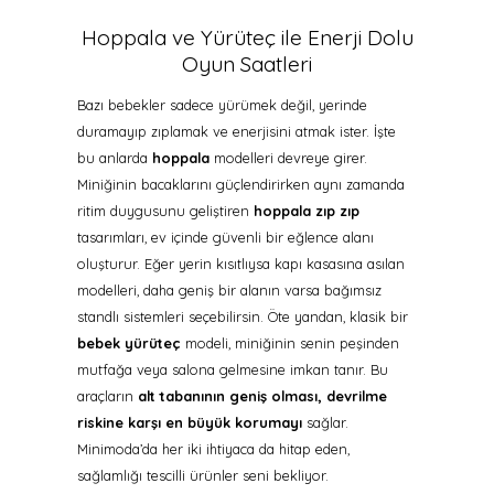
Hoppala ve Yürüteç ile Enerji Dolu
Oyun Saatleri
Bazı bebekler sadece yürümek değil, yerinde
duramayıp zıplamak ve enerjisini atmak ister. İşte
bu anlarda
hoppala
modelleri devreye girer.
Miniğinin bacaklarını güçlendirirken aynı zamanda
ritim duygusunu geliştiren
hoppala zıp zıp
tasarımları, ev içinde güvenli bir eğlence alanı
oluşturur. Eğer yerin kısıtlıysa kapı kasasına asılan
modelleri, daha geniş bir alanın varsa bağımsız
standlı sistemleri seçebilirsin. Öte yandan, klasik bir
bebek yürüteç
modeli, miniğinin senin peşinden
mutfağa veya salona gelmesine imkan tanır. Bu
araçların
alt tabanının geniş olması, devrilme
riskine karşı en büyük korumayı
sağlar.
Minimoda’da her iki ihtiyaca da hitap eden,
sağlamlığı tescilli ürünler seni bekliyor.