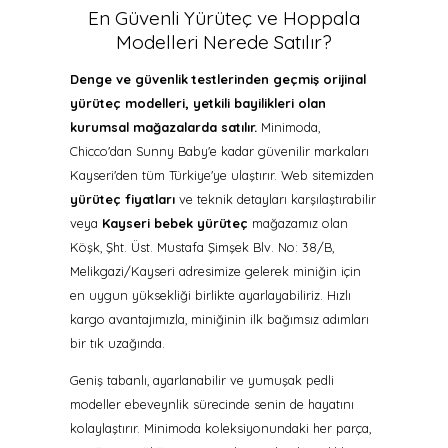
En Güvenli Yürüteç ve Hoppala
Modelleri Nerede Satılır?
Denge ve güvenlik testlerinden geçmiş orijinal
yürüteç modelleri, yetkili bayilikleri olan
kurumsal mağazalarda satılır.
Minimoda,
Chicco'dan Sunny Baby'e kadar güvenilir markaları
Kayseri'den tüm Türkiye'ye ulaştırır. Web sitemizden
yürüteç fiyatları
ve teknik detayları karşılaştırabilir
veya
Kayseri bebek yürüteç
mağazamız olan
Köşk, Şht. Üst. Mustafa Şimşek Blv. No: 38/B,
Melikgazi/Kayseri adresimize gelerek miniğin için
en uygun yüksekliği birlikte ayarlayabiliriz. Hızlı
kargo avantajımızla, miniğinin ilk bağımsız adımları
bir tık uzağında.
Geniş tabanlı, ayarlanabilir ve yumuşak pedli
modeller ebeveynlik sürecinde senin de hayatını
kolaylaştırır. Minimoda koleksiyonundaki her parça,