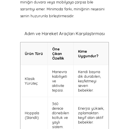
miniğin duvara veya mobilyaya çarpsa bile
sarsıntıyı emer. Minimoda farkı, miniğinin neşesini
senin huzurunla birleştirmesidir.
Adım ve Hareket Araçları Karşılaştırması
Öne
Kime
Ürün Türü
Çıkan
Uygundur?
Özellik
Manevra
Kendi başına
kabiliyeti
dik durabilen,
Klasik
ve
keşfetmeyi
Yürüteç
aktivite
seven
tepsisi.
bebekler.
360
derece
Enerjisi yüksek,
Hoppala
dönebilen
zıplamaktan
(Standlı)
koltuk ve
keyif alan aktif
yaylı
bebekler.
sistem.