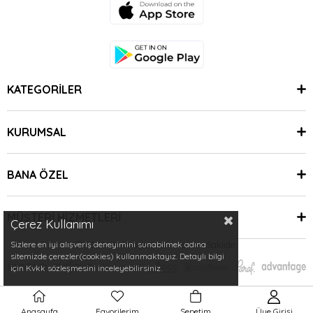
KATEGORİLER
KURUMSAL
BANA ÖZEL
MÜŞTERİ HİZMETLERİ
Çerez Kullanımı
Sizlere en iyi alışveriş deneyimini sunabilmek adına
© 2024 Minimoda | Tüm Hakları Saklıdır.
sitemizde çerezler(cookies) kullanmaktayız. Detaylı bilgi
için Kvkk sözleşmesini inceleyebilirsiniz.
Anasayfa
Favorilerim
Sepetim
Üye Girişi