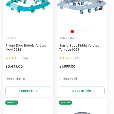
PREGO
SUNNY BABY
Prego Digo Bebek Yürüteci
Sunny Baby Kiddy Yürüteç
Mavi 5082
Turkuaz 9228
★
★
★
★
★
★
★
★
★
★
(144)
(74)
₺3.499,00
₺1.999,00
Ürünü İncele
Ürünü İncele
Sepete Ekle
Sepete Ekle
Ücretsiz Kargo
Ücretsiz Kargo