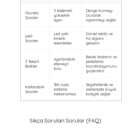
3 kademeli
Denge kurmayı
Oturaklı
yükseklik
oturarak
Scooter
ayarı.
öğrenmeyi sağlar.
Led ışıklı
Görsel takibi ve
Işıklı
kinetik
hız algısını
Scooter
tekerlekler.
geliştirir.
Bacak kaslarını ve
Ayarlanabilir
3 Tekerli
pedallama
ebeveyn
Bisiklet
koordinasyonunu
kolu.
güçlendirir.
Tek tuşla
Seyahatlerde ve
Katlanabilir
katlama
saklamada büyük
Scooter
mekanizması.
kolaylık sağlar.
Sıkça Sorulan Sorular (FAQ)