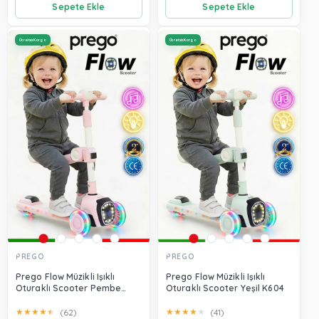
Sepete Ekle
Sepete Ekle
Ücretsiz Kargo
Ücretsiz Kargo
PREGO
PREGO
Prego Flow Müzikli Işıklı
Prego Flow Müzikli Işıklı
Oturaklı Scooter Pembe
Oturaklı Scooter Yeşil K604
K604
★
★
★
★
★
★
★
★
★
★
(62)
(41)