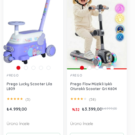
PREGO
PREGO
Prego Lucky Scooter Lila
Prego Flow Müzikli Işıklı
L809
Oturaklı Scooter Gri K604
★
★
★
★
★
★
★
★
★
★
(3)
(58)
₺4.999,00
₺3.399,00
₺4.999,00
%32
Ürünü İncele
Ürünü İncele