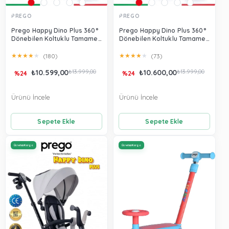
PREGO
PREGO
Prego Happy Dino Plus 360°
Prego Happy Dino Plus 360°
Dönebilen Koltuklu Tamamen
Dönebilen Koltuklu Tamamen
Katlanabilir Çocuk Bisikleti
Katlanabilir Çocuk Bisikleti
Yeşil P670
Bej P670
★
★
★
★
★
★
★
★
★
★
(180)
(73)
₺10.599,00
₺13.999,00
₺10.600,00
₺13.999,00
%24
%24
Ürünü İncele
Ürünü İncele
Sepete Ekle
Sepete Ekle
Ücretsiz Kargo
Ücretsiz Kargo