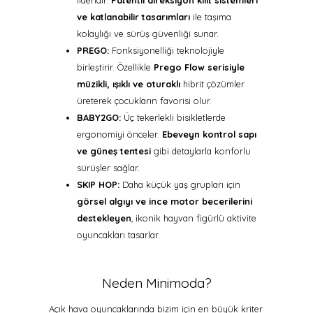
lideridir.
Patentli direksiyon kilit sistemleri
ve katlanabilir tasarımları
ile taşıma
kolaylığı ve sürüş güvenliği sunar.
PREGO:
Fonksiyonelliği teknolojiyle
birleştirir. Özellikle
Prego Flow serisiyle
müzikli, ışıklı ve oturaklı
hibrit çözümler
üreterek çocukların favorisi olur.
BABY2GO:
Üç tekerlekli bisikletlerde
ergonomiyi önceler.
Ebeveyn kontrol sapı
ve güneş tentesi
gibi detaylarla konforlu
sürüşler sağlar.
SKIP HOP:
Daha küçük yaş grupları için
görsel algıyı ve ince motor becerilerini
destekleyen
, ikonik hayvan figürlü aktivite
oyuncakları tasarlar.
Neden Minimoda?
Açık hava oyuncaklarında bizim için en büyük kriter