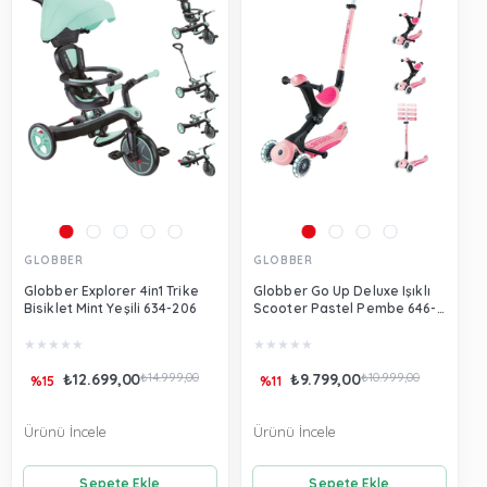
GLOBBER
GLOBBER
Globber Explorer 4in1 Trike
Globber Go Up Deluxe Işıklı
Bisiklet Mint Yeşili 634-206
Scooter Pastel Pembe 646-
710
★
★
★
★
★
★
★
★
★
★
₺12.699,00
₺14.999,00
₺9.799,00
₺10.999,00
%15
%11
Ürünü İncele
Ürünü İncele
Sepete Ekle
Sepete Ekle