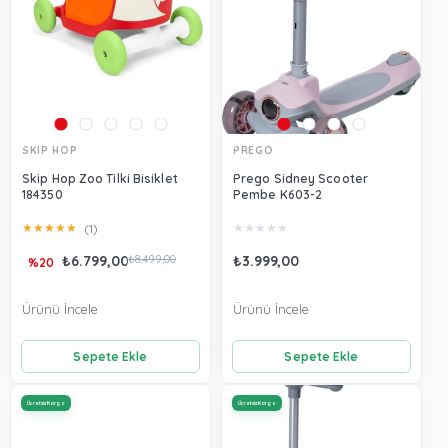
SKIP HOP
PREGO
Skip Hop Zoo Tilki Bisiklet
Prego Sidney Scooter
184350
Pembe K603-2
★
★
★
★
★
★
★
★
★
★
(1)
₺6.799,00
₺8.499,00
₺3.999,00
%20
Ürünü İncele
Ürünü İncele
Sepete Ekle
Sepete Ekle
Ücretsiz Kargo
Ücretsiz Kargo