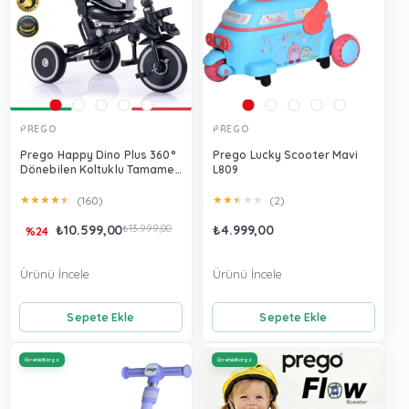
PREGO
PREGO
Prego Happy Dino Plus 360°
Prego Lucky Scooter Mavi
Dönebilen Koltuklu Tamamen
L809
Katlanabilir Çocuk Bisikleti
Gri P670
★
★
★
★
★
★
★
★
★
★
(160)
(2)
₺10.599,00
₺13.999,00
₺4.999,00
%24
Ürünü İncele
Ürünü İncele
Sepete Ekle
Sepete Ekle
Ücretsiz Kargo
Ücretsiz Kargo