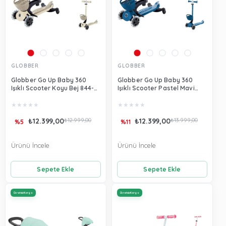
GLOBBER
GLOBBER
Globber Go Up Baby 360
Globber Go Up Baby 360
Işıklı Scooter Koyu Bej 844-
Işıklı Scooter Pastel Mavi
466
844-100
★
★
★
★
★
★
★
★
★
★
₺12.399,00
₺12.999,00
₺12.399,00
₺13.999,00
%5
%11
Ürünü İncele
Ürünü İncele
Sepete Ekle
Sepete Ekle
Ücretsiz Kargo
Ücretsiz Kargo