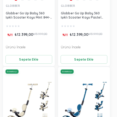
GLOBBER
GLOBBER
Globber Go Up Baby 360
Globber Go Up Baby 360
Işıklı Scooter Koyu Mint 844-
Işıklı Scooter Koyu Pastel
206
Pembe 844-210
★
★
★
★
★
★
★
★
★
★
₺12.399,00
₺13.999,00
₺12.399,00
₺13.999,00
%11
%11
Ürünü İncele
Ürünü İncele
Sepete Ekle
Sepete Ekle
Ücretsiz Kargo
Ücretsiz Kargo