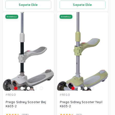
Sepete Ekle
Sepete Ekle
Ücretsiz Kargo
Ücretsiz Kargo
PREGO
PREGO
Prego Sidney Scooter Bej
Prego Sidney Scooter Yeşil
K603-2
K603-2
★
★
★
★
★
★
★
★
★
★
(195)
(92)