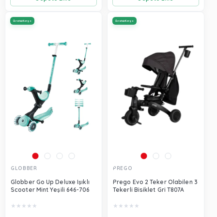
Ücretsiz Kargo
Ücretsiz Kargo
GLOBBER
PREGO
Globber Go Up Deluxe Işıklı
Prego Evo 2 Teker Olabilen 3
Scooter Mint Yeşili 646-706
Tekerli Bisiklet Gri T807A
★
★
★
★
★
★
★
★
★
★