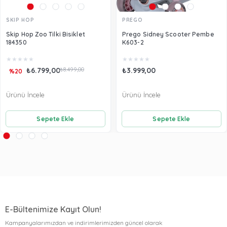
SKIP HOP
PREGO
Skip Hop Zoo Tilki Bisiklet
Prego Sidney Scooter Pembe
184350
K603-2
★
★
★
★
★
★
★
★
★
★
₺6.799,00
₺8.499,00
₺3.999,00
%20
Ürünü İncele
Ürünü İncele
Sepete Ekle
Sepete Ekle
E-Bültenimize Kayıt Olun!
Kampanyalarımızdan ve indirimlerimizden güncel olarak