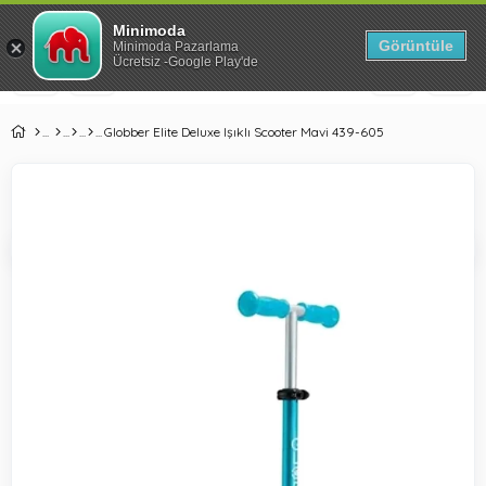
Park Yataklarda %41'e Varan İndirim!
Minimoda
Görüntüle
Minimoda Pazarlama
Ücretsiz -Google Play'de
Globber Elite Deluxe Işıklı Scooter Mavi 439-605