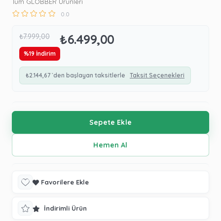
Tüm GLOBBER Ürünleri
0.0
₺6.499,00
₺7.999,00
%
19
İndirim
₺2.144,67
`den başlayan taksitlerle
Taksit Seçenekleri
Favorilere Ekle
İndirimli Ürün