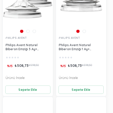
PHILIPS AVENT
PHILIPS AVENT
Philips Avent Naturel
Philips Avent Naturel
Biberon Emziği 3 Ay+
Biberon Emziği 1 Ay+
Scf043/27
Scf042/27
★
★
★
★
★
★
★
★
★
★
₺508,73
₺598,50
₺508,73
₺598,50
%15
%15
Ürünü İncele
Ürünü İncele
Sepete Ekle
Sepete Ekle