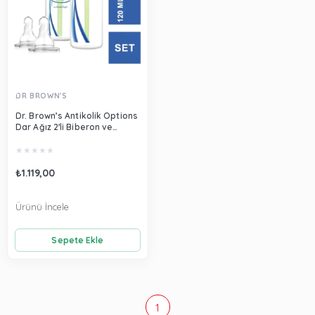
DR BROWN'S
Dr. Brown’s Antikolik Options
Dar Ağız 2'li Biberon ve
Biberon Emziği 250ml+120ml
02005
★
★
★
★
★
₺1.119,00
Ürünü İncele
Sepete Ekle
1