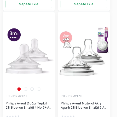
Sepete Ekle
Sepete Ekle
PHILIPS AVENT
PHILIPS AVENT
Philips Avent Doğal Tepkili
Philips Avent Natural Akış
2'li Biberon Emziği 4 No 3+ Ay
Ayarlı 2'li Biberon Emziği 3 Ay
SCY964/02
SCF045/27
★
★
★
★
★
★
★
★
★
★