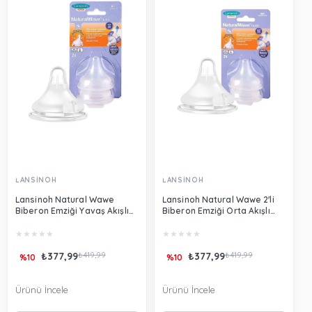
LANSİNOH
LANSİNOH
Lansinoh Natural Wawe
Lansinoh Natural Wawe 2'li
Biberon Emziği Yavaş Akışlı
Biberon Emziği Orta Akışlı
76010
76020
★
★
★
★
★
★
★
★
★
★
₺377,99
₺419,99
₺377,99
₺419,99
%10
%10
Ürünü İncele
Ürünü İncele