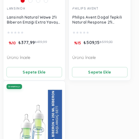
LANSİNOH
PHILIPS AVENT
Lansinoh Natural Wawe 2'li
Philips Avent Doğal Tepkili
Biberon Emziği Extra Yavaş
Natural Response 2'li
Akışlı 75701
Biberon Emziği 6 Ay
SCY966/02
★
★
★
★
★
★
★
★
★
★
₺377,99
₺419,99
₺509,15
₺599,00
%10
%15
Ürünü İncele
Ürünü İncele
Sepete Ekle
Sepete Ekle
Ücretsiz Kargo