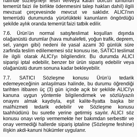
halinde sözleşmeyi fesih ve/veya kalan borcun tümünün
temerrüt faizi ile birlikte ödenmesini talep hakları dahil) ilgili
mevzuat çerçevesinde mevcut ve saklıdır. ALICI'nın
temerrüdü durumunda yürürlükteki kanunların öngördüğü
şekilde aylık oranda temerrüt faizi tatbik edilir.
7.6. Ürün'ün normal satış/teslimat koşulları dışında
olağanüstü durumlar (hava muhalefeti, yoğun trafik, deprem,
sel, yangın gibi) nedeni ile yasal azami 30 günlük süre
zarfında teslim edilememesi söz konusu ise, SATICI teslimat
ile ilgili olarak ALICI'yı bilgilendirir. Bu durumda ALICI
siparişi iptal edebilir, benzer bir ürün sipariş edebilir veya
olağanüstü durum sonuna kadar bekleyebilir.
7.7. SATICI Sözleşme konusu Ürün'ü tedarik
edemeyeceğinin anlaşılması halinde, bu durumu öğrendiği
tarihten itibaren üç (3) gün içinde açık bir şekilde ALICI'yı
kanuna uygun yöntemle bilgilendirmek ve sözlü/yazılı
onayını almak kaydıyla, eşit kalite-fiyatta başka bir
mal/hizmeti tedarik edebilir ve Sözleşme konusu
taahhüdünü bu suretle yerine getirmiş sayılır. ALICI söz
konusu onayı verip vermemekte her bakımdan serbesttir ve
onay vermediği hallerde sipariş iptaline (Sözleşme feshine)
ilişkin akdi-kanuni hükümler uygulanır.