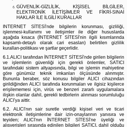
GÜVENLİK-GİZLİLİK, KİŞİSEL BİLGİLER,
ELEKTRONİK İLETİŞİMLER VE FİKRİ-SINAİ
HAKLAR İLE İLGİLİ KURALLAR
INTERNET SİTESİ'nde bilgilerin korunması, gizliliği,
işlenmesi-kullanımı ve iletişimler ile diğer hususlarda
aşağıda kısaca (İNTERNET SİTESİ'nin ilgili kısımlarında
kapsamlı-detaylı olarak cari esasları) belirtilen gizlilik
kuralları-politikası ve şartlar geçerlidir.
6.1.ALICI tarafından İNTERNET SİTESİ'nde girilen bilgilerin
ve işlemlerin güvenliği için gerekli önlemler, SATICI
tarafındaki sistem altyapısında, bilgi ve işlemin mahiyetine
göre günümüz teknik imkanları ölçüsünde alınmıştır.
Bununla beraber, söz konusu bilgiler ALICI cihazından
girildiğinden ALICI tarafında korunmaları ve ilgisiz kişilerce
erişilememesi için, virüs ve benzeri zararlı uygulamalara
ilişkin olanlar dahil, gerekli tedbirlerin alınması sorumluluğu
ALICI'ya aittir.
6.2. ALICI'nın sair suretle verdiği kişisel veri ve ticari
elektronik iletişimlerine dair izin-onaylarının yanısıra ve
teyiden; ALICI'nın İNTERNET SİTESİ'ne üyeliği ve
alışverişleri sırasında edinilen bilgileri SATICI, dahil olduğu