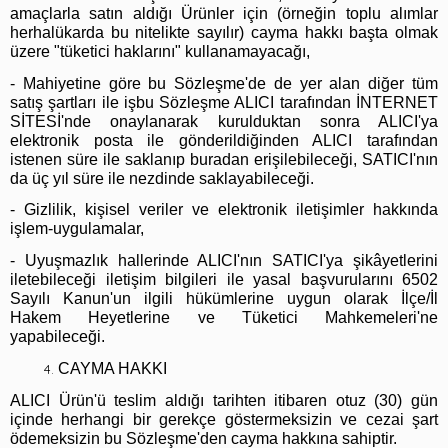
amaçlarla satın aldığı Ürünler için (örneğin toplu alımlar
herhalükarda bu nitelikte sayılır) cayma hakkı başta olmak
üzere "tüketici haklarını" kullanamayacağı,
- Mahiyetine göre bu Sözleşme'de de yer alan diğer tüm
satış şartları ile işbu Sözleşme ALICI tarafından İNTERNET
SİTESİ'nde onaylanarak kurulduktan sonra ALICI'ya
elektronik posta ile gönderildiğinden ALICI tarafından
istenen süre ile saklanıp buradan erişilebileceği, SATICI'nın
da üç yıl süre ile nezdinde saklayabileceği.
​- Gizlilik, kişisel veriler ve elektronik iletişimler hakkında
işlem-uygulamalar,
- Uyuşmazlık hallerinde ALICI'nın SATICI'ya şikâyetlerini
iletebileceği iletişim bilgileri ile yasal başvurularını 6502
Sayılı Kanun'un ilgili hükümlerine uygun olarak İlçe/İl
Hakem Heyetlerine ve Tüketici Mahkemeleri'ne
yapabileceği.
CAYMA HAKKI
ALICI Ürün'ü teslim aldığı tarihten itibaren otuz (30) gün
içinde herhangi bir gerekçe göstermeksizin ve cezai şart
ödemeksizin bu Sözleşme'den cayma hakkına sahiptir.