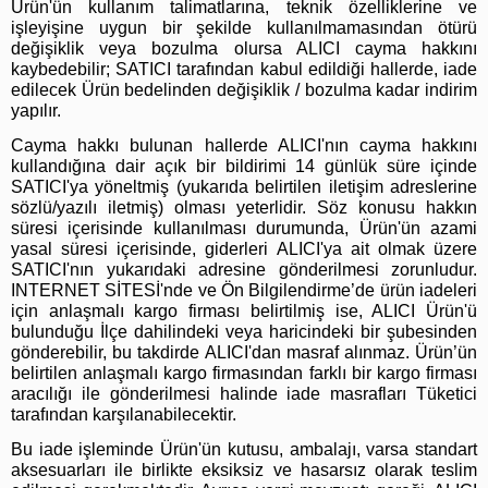
Ürün'ün kullanım talimatlarına, teknik özelliklerine ve
işleyişine uygun bir şekilde kullanılmamasından ötürü
değişiklik veya bozulma olursa ALICI cayma hakkını
kaybedebilir; SATICI tarafından kabul edildiği hallerde, iade
edilecek Ürün bedelinden değişiklik / bozulma kadar indirim
yapılır.
Cayma hakkı bulunan hallerde ALICI'nın cayma hakkını
kullandığına dair açık bir bildirimi 14 günlük süre içinde
SATICI'ya yöneltmiş (yukarıda belirtilen iletişim adreslerine
sözlü/yazılı iletmiş) olması yeterlidir. Söz konusu hakkın
süresi içerisinde kullanılması durumunda, Ürün'ün azami
yasal süresi içerisinde, giderleri ALICI'ya ait olmak üzere
SATICI'nın yukarıdaki adresine gönderilmesi zorunludur.
INTERNET SİTESİ'nde ve Ön Bilgilendirme’de ürün iadeleri
için anlaşmalı kargo firması belirtilmiş ise, ALICI Ürün'ü
bulunduğu İlçe dahilindeki veya haricindeki bir şubesinden
gönderebilir, bu takdirde ALICI'dan masraf alınmaz. Ürün’ün
belirtilen anlaşmalı kargo firmasından farklı bir kargo firması
aracılığı ile gönderilmesi halinde iade masrafları Tüketici
tarafından karşılanabilecektir.
Bu iade işleminde Ürün'ün kutusu, ambalajı, varsa standart
aksesuarları ile birlikte eksiksiz ve hasarsız olarak teslim