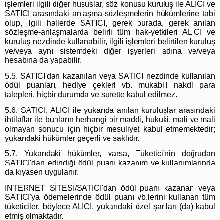
işlemleri ilgili diğer hususlar, söz konusu kuruluş ile ALICI ve
SATICI arasındaki anlaşma-sözleşmelerin hükümlerine tabi
olup, ilgili hallerde SATICI, gerek burada, gerek anılan
sözleşme-anlaşmalarda belirli tüm hak-yetkileri ALICI ve
kuruluş nezdinde kullanabilir, ilgili işlemleri belirtilen kuruluş
ve/veya aynı sistemdeki diğer işyerleri adına ve/veya
hesabına da yapabilir.
5.5. SATICI'dan kazanılan veya SATICI nezdinde kullanılan
ödül puanları, hediye çekleri vb. mukabili nakdi para
talepleri, hiçbir durumda ve surette kabul edilmez.
5.6. SATICI, ALICI ile yukarıda anılan kuruluşlar arasındaki
ihtilaflar ile bunların herhangi bir maddi, hukuki, mali ve mali
olmayan sonucu için hiçbir mesuliyet kabul etmemektedir;
yukarıdaki hükümler geçerli ve saklıdır.
5.7. Yukarıdaki hükümler, varsa, Tüketici'nin doğrudan
SATICI'dan edindiği ödül puanı kazanım ve kullanımlarında
da kıyasen uygulanır.
İNTERNET SİTESİ/SATICI'dan ödül puanı kazanan veya
SATICI'ya ödemelerinde ödül puanı vb.lerini kullanan tüm
tüketiciler, böylece ALICI, yukarıdaki özel şartları (da) kabul
etmiş olmaktadır.