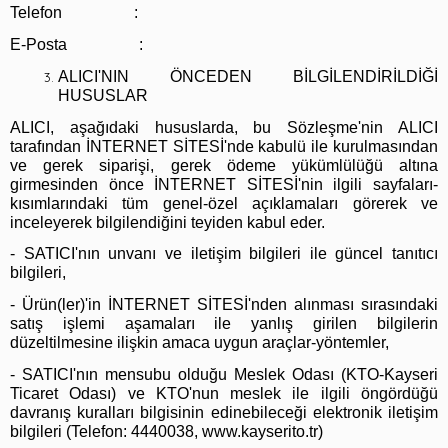
Telefon :
E-Posta :
ALICI'NIN ÖNCEDEN BİLGİLENDİRİLDİĞİ
HUSUSLAR
ALICI, aşağıdaki hususlarda, bu Sözleşme'nin ALICI
tarafından İNTERNET SİTESİ'nde kabulü ile kurulmasından
ve gerek siparişi, gerek ödeme yükümlülüğü altına
girmesinden önce İNTERNET SİTESİ'nin ilgili sayfaları-
kısımlarındaki tüm genel-özel açıklamaları görerek ve
inceleyerek bilgilendiğini teyiden kabul eder.
- SATICI'nın unvanı ve iletişim bilgileri ile güncel tanıtıcı
bilgileri,
- Ürün(ler)'in İNTERNET SİTESİ'nden alınması sırasındaki
satış işlemi aşamaları ile yanlış girilen bilgilerin
düzeltilmesine ilişkin amaca uygun araçlar-yöntemler,
- SATICI'nın mensubu olduğu Meslek Odası (KTO-Kayseri
Ticaret Odası) ve KTO'nun meslek ile ilgili öngördüğü
davranış kuralları bilgisinin edinebileceği elektronik iletişim
bilgileri (Telefon: 4440038, www.kayserito.tr)