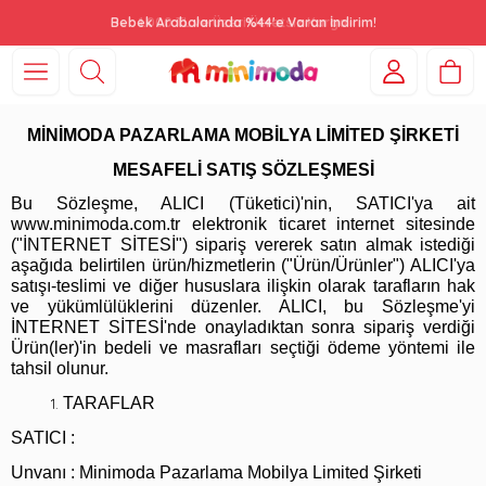
Bebek Arabalarında %44'e Varan İndirim!
MİNİMODA PAZARLAMA MOBİLYA LİMİTED ŞİRKETİ
MESAFELİ SATIŞ SÖZLEŞMESİ
Bu Sözleşme, ALICI (Tüketici)'nin, SATICI'ya ait
www.minimoda.com.tr elektronik ticaret internet sitesinde
("İNTERNET SİTESİ") sipariş vererek satın almak istediği
aşağıda belirtilen ürün/hizmetlerin ("Ürün/Ürünler") ALICI'ya
satışı-teslimi ve diğer hususlara ilişkin olarak tarafların hak
ve yükümlülüklerini düzenler. ALICI, bu Sözleşme'yi
İNTERNET SİTESİ'nde onayladıktan sonra sipariş verdiği
Ürün(ler)'in bedeli ve masrafları seçtiği ödeme yöntemi ile
tahsil olunur.
TARAFLAR
SATICI :
Unvanı : Minimoda Pazarlama Mobilya Limited Şirketi