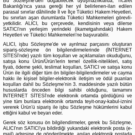
Bu Sözleşme'den doğabilecek uyuşmazlıklarda, Ticaret
Bakanlığı'nca yasa gereği her yıl belirlenen-ilan edilen
parasal sınırlar dâhilinde İl ve İlçe Tüketici Hakem Heyetleri,
bu sınırları aşan durumlarda Tüketici Mahkemeleri görevli-
yetkilidir. ALICI, bu çerçevede, kendisinin veya dilerse
SATICI'nın yerleşim yerindeki (ikametgahındaki) Hakem
Heyetleri ve Tüketici Mahkemeleri'ne başvurabilir.
ALICI, işbu Sözleşme'de ve ayrılmaz parçasını oluşturan
sipariş-sözleşme ön bilgilendirmelerinde (İNTERNET
SİTESİ'nde) yazılı tüm koşulları ve açıklamaları okuduğunu,
satışa konu Ürün/Ürün'lerin temel özellik-nitelikleri, satış
fiyatı, ödeme şekli, teslimat koşulları, SATICI ve satışa konu
Ürün ile ilgili diğer tüm ön bilgiler-bilgilendirmeler ve cayma
hakkı ile kişisel bilgiler-elektronik iletişim ve ödül puanları
koşulları dahil bu Sözleşme'nin 3. maddesinde yazılı bütün
hususlarda önceden bilgi sahibi olduğunu, tamamını
İNTERNET SİTESİ'nde elektronik ortamda gördüğünü ve
yine tüm bunlara elektronik ortamda teyit-onay-kabul-iznini
vererek Ürün'ü sipariş ile işbu Sözleşme hükümlerini kabul
ettiğini kabul ve beyan eder.
Gerek söz konusu ön bilgilendirmeler, gerek bu Sözleşme,
ALICI'nın SATICI'ya bildirdiği yukarıdaki elektronik posta (e-
mail) adresine de gönderilmekte, anılan elektronik postada