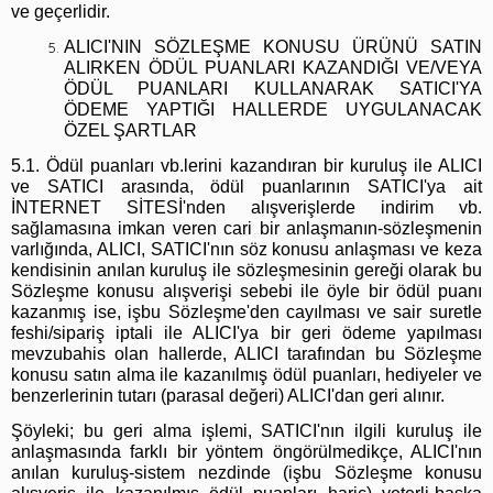
ve geçerlidir.
ALICI'NIN SÖZLEŞME KONUSU ÜRÜNÜ SATIN
ALIRKEN ÖDÜL PUANLARI KAZANDIĞI VE/VEYA
ÖDÜL PUANLARI KULLANARAK SATICI'YA
ÖDEME YAPTIĞI HALLERDE UYGULANACAK
ÖZEL ŞARTLAR
5.1. Ödül puanları vb.lerini kazandıran bir kuruluş ile ALICI
ve SATICI arasında, ödül puanlarının SATICI'ya ait
İNTERNET SİTESİ'nden alışverişlerde indirim vb.
sağlamasına imkan veren cari bir anlaşmanın-sözleşmenin
varlığında, ALICI, SATICI'nın söz konusu anlaşması ve keza
kendisinin anılan kuruluş ile sözleşmesinin gereği olarak bu
Sözleşme konusu alışverişi sebebi ile öyle bir ödül puanı
kazanmış ise, işbu Sözleşme'den cayılması ve sair suretle
feshi/sipariş iptali ile ALICI'ya bir geri ödeme yapılması
mevzubahis olan hallerde, ALICI tarafından bu Sözleşme
konusu satın alma ile kazanılmış ödül puanları, hediyeler ve
benzerlerinin tutarı (parasal değeri) ALICI'dan geri alınır.
Şöyleki; bu geri alma işlemi, SATICI'nın ilgili kuruluş ile
anlaşmasında farklı bir yöntem öngörülmedikçe, ALICI'nın
anılan kuruluş-sistem nezdinde (işbu Sözleşme konusu