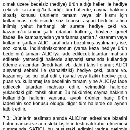
olmak üzere bedelsiz (hediye) ürün aldığı haller ile hediye
çeki vb. kazandığı/kullandığı tüm hallerde, cayma hakkının
sipariş konusu ürünlerin tamamı veya bir kısmı için
kullanılması neticesinde söz konusu asgari bedelin altına
inilmiş yahut herhangi bir surette hediye çeki vb.
kazanım/kullanımı şartı ortadan kalkmış, böylece genel
ifadesi ile kampanyadan yararlanma şartları / kazanım veya
kullanım şartları ALICI tarafından bozulmuş-uyulmamış ise,
söz konusu indirimin/iskontonun (varsa keza hediye ürün
bedelinin) tamamı ALICI'ya iade edilecek tutardan mahsup
edilerek, yetmediği hallerde alışverişi sırasında kullandığı
ödeme aracından (kredi kartı vb. dahil) tahsil olunur; ALICI
alışverişi sebebi ile (sanal/fiziki) hediye çeki, puanı vb.
kazanmış ise bu iptal edilir, (sanal veya fiziki) hediye çeki,
puan vb. kullanmış ise bedelinin tamamı yine ALICI'ya iade
edilecek tutardan mahsup edilir, yetmediği hallerde
yukarıdaki gibi tahsil olunur. Bu hükümler, cayma hakkının
kullanıldığı hallerin yanısıra, ayıplı ürünler hariç ürün
iadesinin söz konusu olduğu diğer tüm hallerde de aynen
tatbik edilir.
7.3. Ürünlerin teslimatı anında ALICI'nın adresinde bizatihi
bulunmaması ve adresteki kişilerin teslimatı kabul etmemesi
durumunda SATICI, bu husustaki edimini yerine getirmiş