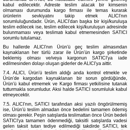
kabul edilecektir. Adreste teslim alacak bir kimsenin
olmaması durumunda kargo firması ile temas kurarak
ürünlerin sevkiyatını takip etmek ALICI'nın
sorumluluğundadır. Ürün, ALICI'dan başka bir kişi/kuruluşa
teslim edilecek ise, teslim edilecek kişi/kuruluşun adresinde
bulunmaması veya teslimatı kabul etmemesinden SATICI
sorumlu tutulamaz.
Bu hallerde ALICI'nın Ürün'ü geç teslim almasından
kaynaklanan her türlü zarar ile Ürün'ün kargo şirketinde
beklemiş olması ve/veya kargonun SATICI'ya iade
edilmesinden dolayı oluşan giderler de ALICI'ya aittir.
7.4. ALICI, Ürün'ü teslim aldığı anda kontrol etmekle ve
Ürün'de kargodan kaynaklanan bir sorun gördüğünde,
Ürün'ü kabul etmemek ve Kargo firması yetkilisine tutanak
tutturmakla sorumludur. Aksi halde SATICI sorumluluk kabul
etmeyecektir.
7.5. ALICI'nın, SATICI tarafından aksi yazılı öngörülmemiş
ise, Ürün'ü teslim almadan önce bedelini tamamen ödemiş
olması gerekir. Peşin satışlarda teslimattan önce Ürün bedeli
SATICI'ya tamamen ödenmediği, taksitli satışlarda vadesi
gelen taksit tutarı tediye edilmediği takdirde SATICI, tek