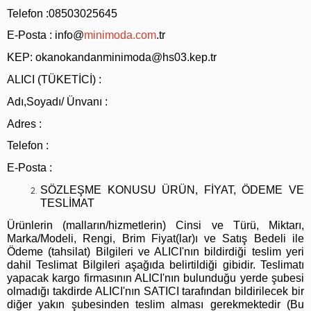
Telefon :08503025645
E-Posta :
info@
minimoda.com
.tr
KEP:
okanokandanminimoda@hs03.kep.tr
ALICI (TÜKETİCİ) :
Adı,Soyadı/ Ünvanı :
Adres :
Telefon :
E-Posta :
SÖZLEŞME KONUSU ÜRÜN, FİYAT, ÖDEME VE
TESLİMAT
Ürünlerin (malların/hizmetlerin) Cinsi ve Türü, Miktarı,
Marka/Modeli, Rengi, Brim Fiyat(lar)ı ve Satış Bedeli ile
Ödeme (tahsilat) Bilgileri ve ALICI'nın bildirdiği teslim yeri
dahil Teslimat Bilgileri aşağıda belirtildiği gibidir. Teslimatı
yapacak kargo firmasının ALICI'nın bulunduğu yerde şubesi
olmadığı takdirde ALICI'nın SATICI tarafından bildirilecek bir
diğer yakın şubesinden teslim alması gerekmektedir (Bu