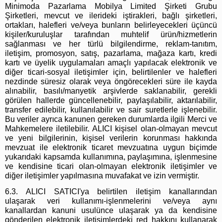
Minimoda Pazarlama Mobilya Limited Şirketi Grubu
Şirketleri, mevcut ve ilerideki iştirakleri, bağlı şirketleri,
ortakları, halefleri ve/veya bunların belirleyecekleri üçüncü
kişiler/kuruluşlar tarafından muhtelif ürün/hizmetlerin
sağlanması ve her türlü bilgilendirme, reklam-tanıtım,
iletişim, promosyon, satış, pazarlama, mağaza kartı, kredi
kartı ve üyelik uygulamaları amaçlı yapılacak elektronik ve
diğer ticari-sosyal iletişimler için, belirtilenler ve halefleri
nezdinde süresiz olarak veya öngörecekleri süre ile kayda
alınabilir, basılı/manyetik arşivlerde saklanabilir, gerekli
görülen hallerde güncellenebilir, paylaşılabilir, aktarılabilir,
transfer edilebilir, kullanılabilir ve sair suretlerle işlenebilir.
Bu veriler ayrıca kanunen gereken durumlarda ilgili Merci ve
Mahkemelere iletilebilir. ALICI kişisel olan-olmayan mevcut
ve yeni bilgilerinin, kişisel verilerin korunması hakkında
mevzuat ile elektronik ticaret mevzuatına uygun biçimde
yukarıdaki kapsamda kullanımına, paylaşımına, işlenmesine
ve kendisine ticari olan-olmayan elektronik iletişimler ve
diğer iletişimler yapılmasına muvafakat ve izin vermiştir.
6.3. ALICI SATICI'ya belirtilen iletişim kanallarından
ulaşarak veri kullanımı-işlenmelerini ve/veya aynı
kanallardan kanuni usulünce ulaşarak ya da kendisine
gönderilen elektronik iletişimlerdeki red hakkını kullanarak