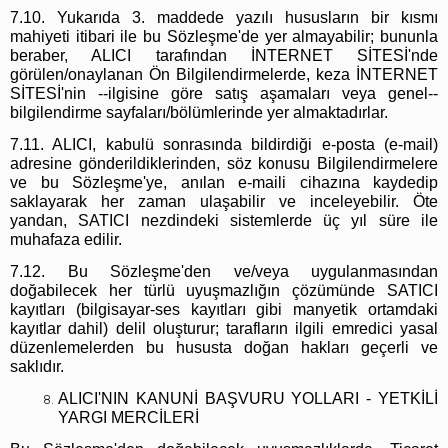
7.10. Yukarıda 3. maddede yazılı hususların bir kısmı
mahiyeti itibari ile bu Sözleşme'de yer almayabilir; bununla
beraber, ALICI tarafından İNTERNET SİTESİ'nde
görülen/onaylanan Ön Bilgilendirmelerde, keza İNTERNET
SİTESİ'nin --ilgisine göre satış aşamaları veya genel--
bilgilendirme sayfaları/bölümlerinde yer almaktadırlar.
7.11. ALICI, kabulü sonrasında bildirdiği e-posta (e-mail)
adresine gönderildiklerinden, söz konusu Bilgilendirmelere
ve bu Sözleşme'ye, anılan e-maili cihazına kaydedip
saklayarak her zaman ulaşabilir ve inceleyebilir. Öte
yandan, SATICI nezdindeki sistemlerde üç yıl süre ile
muhafaza edilir.
7.12. Bu Sözleşme'den ve/veya uygulanmasından
doğabilecek her türlü uyuşmazlığın çözümünde SATICI
kayıtları (bilgisayar-ses kayıtları gibi manyetik ortamdaki
kayıtlar dahil) delil oluşturur; tarafların ilgili emredici yasal
düzenlemelerden bu hususta doğan hakları geçerli ve
saklıdır.
ALICI'NIN KANUNİ BAŞVURU YOLLARI - YETKİLİ
YARGI MERCİLERİ