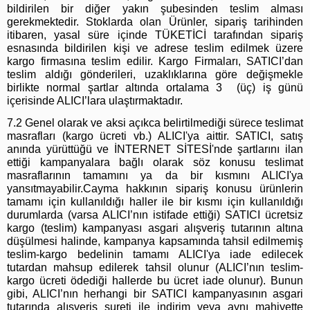
bildirilen bir diğer yakın şubesinden teslim alması
gerekmektedir. Stoklarda olan Ürünler, sipariş tarihinden
itibaren, yasal süre içinde TÜKETİCİ tarafından sipariş
esnasında bildirilen kişi ve adrese teslim edilmek üzere
kargo firmasına teslim edilir. Kargo Firmaları, SATICI’dan
teslim aldığı gönderileri, uzaklıklarına göre değişmekle
birlikte normal şartlar altında ortalama 3 (üç) iş günü
içerisinde ALICI’lara ulaştırmaktadır.
7.2 Genel olarak ve aksi açıkca belirtilmediği sürece teslimat
masrafları (kargo ücreti vb.) ALICI'ya aittir. SATICI, satış
anında yürüttüğü ve İNTERNET SİTESİ'nde şartlarını ilan
ettiği kampanyalara bağlı olarak söz konusu teslimat
masraflarının tamamını ya da bir kısmını ALICI'ya
yansıtmayabilir.Cayma hakkının sipariş konusu ürünlerin
tamamı için kullanıldığı haller ile bir kısmı için kullanıldığı
durumlarda (varsa ALICI’nın istifade ettiği) SATICI ücretsiz
kargo (teslim) kampanyası asgari alışveriş tutarının altına
düşülmesi halinde, kampanya kapsamında tahsil edilmemiş
teslim-kargo bedelinin tamamı ALICI'ya iade edilecek
tutardan mahsup edilerek tahsil olunur (ALICI’nın teslim-
kargo ücreti ödediği hallerde bu ücret iade olunur). Bunun
gibi, ALICI’nın herhangi bir SATICI kampanyasının asgari
tutarında alışveriş sureti ile indirim veya aynı mahiyette