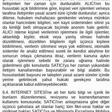
iletişimleri her zaman için durdurabilir. ALICI'nın bu
husustaki açık bildirimine göre, kişisel veri işlemleri ve/veya
tarafına iletişimler yasal azami süre içinde durdurulur; ayrıca
dilerse, hukuken muhafazası gerekenler ve/veya mümkün
olanlar haricindeki bilgileri, veri kayıt sisteminden silinir ya
da kimliği belli olmayacak biçimde anonim hale getirilir.
ALICI isterse kişisel verilerinin işlenmesi ile ilgili işlemler,
aktarıldığı kişiler, eksik veya yanlış olması halinde
düzeltilmesi, düzeltilen bilgilerin ilgili üçüncü kişilere
bildirilmesi, verilerin silinmesi veya yok edilmesi, otomatik
sistemler ile analiz edilmesi sureti ile kendisi aleyhine bir
sonucun ortaya çıkmasına itiraz, verilerin kanuna aykırı
olarak işlenmesi sebebi ile zarara uğrama halinde
giderilmesi gibi konularda SATICI'ya her zaman yukarıdaki
iletişim kanallarından başvurabilir ve bilgi alabilir. Bu
hususlardaki başvuru ve talepleri yasal azami süreler içinde
yerine getirilecek yahut hukuki gerekçesi tarafına
açıklanarak kabul edilmeyebilecektir.
6.4. INTERNET SİTESİ'ne ait her türlü bilgi ve içerik ile
bunların düzenlenmesi, revizyonu ve kısmen/tamamen
kullanımı konusunda; SATICI'nın anlaşmasına göre diğer
üçüncü şahıslara ait olanlar hariç; tüm fikri-sınai haklar ve
mülkiyet hakları SATICI'ya ve Minimoda Pazarlama Mobilya