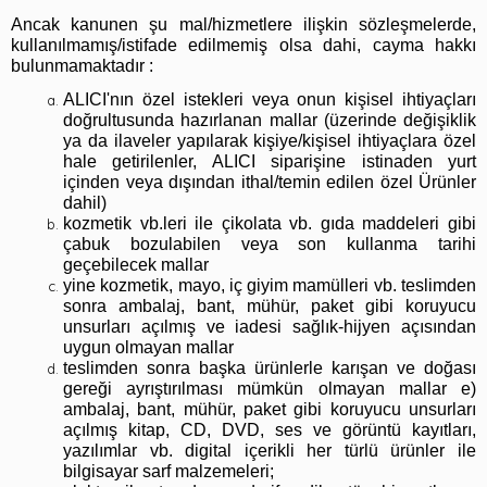
Ancak kanunen şu mal/hizmetlere ilişkin sözleşmelerde,
kullanılmamış/istifade edilmemiş olsa dahi, cayma hakkı
bulunmamaktadır :
ALICI'nın özel istekleri veya onun kişisel ihtiyaçları
doğrultusunda hazırlanan mallar (üzerinde değişiklik
ya da ilaveler yapılarak kişiye/kişisel ihtiyaçlara özel
hale getirilenler, ALICI siparişine istinaden yurt
içinden veya dışından ithal/temin edilen özel Ürünler
dahil)
kozmetik vb.leri ile çikolata vb. gıda maddeleri gibi
çabuk bozulabilen veya son kullanma tarihi
geçebilecek mallar
yine kozmetik, mayo, iç giyim mamülleri vb. teslimden
sonra ambalaj, bant, mühür, paket gibi koruyucu
unsurları açılmış ve iadesi sağlık-hijyen açısından
uygun olmayan mallar
teslimden sonra başka ürünlerle karışan ve doğası
gereği ayrıştırılması mümkün olmayan mallar e)
ambalaj, bant, mühür, paket gibi koruyucu unsurları
açılmış kitap, CD, DVD, ses ve görüntü kayıtları,
yazılımlar vb. digital içerikli her türlü ürünler ile
bilgisayar sarf malzemeleri;