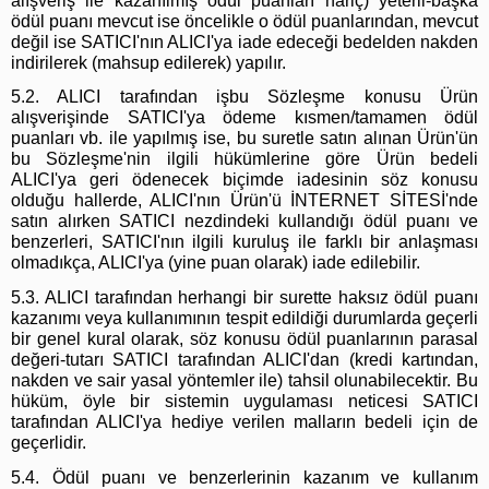
alışveriş ile kazanılmış ödül puanları hariç) yeterli-başka
ödül puanı mevcut ise öncelikle o ödül puanlarından, mevcut
değil ise SATICI'nın ALICI'ya iade edeceği bedelden nakden
indirilerek (mahsup edilerek) yapılır.
5.2. ALICI tarafından işbu Sözleşme konusu Ürün
alışverişinde SATICI'ya ödeme kısmen/tamamen ödül
puanları vb. ile yapılmış ise, bu suretle satın alınan Ürün'ün
bu Sözleşme'nin ilgili hükümlerine göre Ürün bedeli
ALICI'ya geri ödenecek biçimde iadesinin söz konusu
olduğu hallerde, ALICI'nın Ürün'ü İNTERNET SİTESİ'nde
satın alırken SATICI nezdindeki kullandığı ödül puanı ve
benzerleri, SATICI'nın ilgili kuruluş ile farklı bir anlaşması
olmadıkça, ALICI'ya (yine puan olarak) iade edilebilir.
5.3. ALICI tarafından herhangi bir surette haksız ödül puanı
kazanımı veya kullanımının tespit edildiği durumlarda geçerli
bir genel kural olarak, söz konusu ödül puanlarının parasal
değeri-tutarı SATICI tarafından ALICI'dan (kredi kartından,
nakden ve sair yasal yöntemler ile) tahsil olunabilecektir. Bu
hüküm, öyle bir sistemin uygulaması neticesi SATICI
tarafından ALICI'ya hediye verilen malların bedeli için de
geçerlidir.
5.4. Ödül puanı ve benzerlerinin kazanım ve kullanım