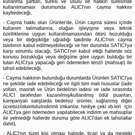
kullanma şartları, süresi ve usulü ile hakkın süresinde
kullanılmaması durumunda ALICI'nın cayma hakkını
kaybedeceği,
- Cayma hakkı olan Ürünler'de, Ürün cayma süresi içinde
kullanım talimatlarına, olağan işleyişine veya teknik
özelliklerine uygun kullanılmamasından ötürü bozulduğu
veya bir değişikliğe uğradığı takdirde ALICI'nın cayma
talebinin kabul edilmeyebileceği ve her durumda SATICI'ya
karşı sorumlu olacağı, SATICI'nın kabul ettiği hallerde söz
konusu bozukluğa veya değişime göre uygun bulduğu bir
tutarı ALICI'ya yapacağı geri ödemeden tenzil (mahsup) ile
tahsil edebileceği,
- Cayma hakkının bulunduğu durumlarda Ürünleri SATICI'ya
ne şekilde iade edebileceği ve ilgili tüm mali hususlar (iade
yolları, masrafı ve Ürün bedelinin iadesi ve iade sırasında
ALICI tarafından kazanılmış/kullanılmış ödül puanları,
kampanyalı satışlarda bedelsiz ürünler, sağlanmış diğer
ücretsiz/iskontolu/indirimli imkanlar, hediye çeki vb.leri için
ALICI'ya geri ödemeden yapılabilecek indirim ve mahsuplar
ile yetmediği hallerde duruma göre ALICI'dan ek tahsilatlar
dahil),
- ALICI'nın tüzel kişi olması halinde, ticari ya da mesleki