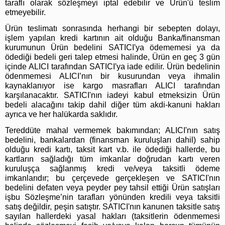
taraflı olarak sözleşmeyi iptal edebilir ve Ürün'ü teslim
etmeyebilir.
Ürün teslimatı sonrasında herhangi bir sebepten dolayı,
işlem yapılan kredi kartının ait olduğu Banka/finansman
kurumunun Ürün bedelini SATICI'ya ödememesi ya da
ödediği bedeli geri talep etmesi halinde, Ürün en geç 3 gün
içinde ALICI tarafından SATICI'ya iade edilir. Ürün bedelinin
ödenmemesi ALICI’nın bir kusurundan veya ihmalin
kaynaklanıyor ise kargo masrafları ALICI tarafından
karşılanacaktır. SATICI'nın iadeyi kabul etmeksizin Ürün
bedeli alacağını takip dahil diğer tüm akdi-kanuni hakları
ayrıca ve her halükarda saklıdır.
Tereddüte mahal vermemek bakımından; ALICI'nın satış
bedelini, bankalardan (finansman kuruluşları dahil) sahip
olduğu kredi kartı, taksit kart v.b. ile ödediği hallerde, bu
kartların sağladığı tüm imkanlar doğrudan kartı veren
kuruluşça sağlanmış kredi ve/veya taksitli ödeme
imkanlarıdır; bu çerçevede gerçekleşen ve SATICI'nın
bedelini defaten veya peyder pey tahsil ettiği Ürün satışları
işbu Sözleşme’nin tarafları yönünden kredili veya taksitli
satış değildir, peşin satıştır. SATICI'nın kanunen taksitle satış
sayılan hallerdeki yasal hakları (taksitlerin ödenmemesi