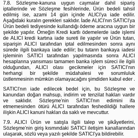
7.8. Sözleşme-kanuna uygun caymalar dahil sipariş
iptallerinde ve Sözleşme fesihlerinde, Ürün bedeli tahsil
edilmiş ise, azami 14 gün içinde ALICI'ya iade edilir.
Aşağıdaki kuralın gerekleri saklıdır. İade ALICI'nın SATICI'ya
Ürün bedeli tediyesinde kullandığı ödeme aracına uygun bir
şekilde yapılır. Örneğin Kredi kartlı ödemelerde iade işlemi
de ALICI kredi kartına iade sureti ile yapılır ve Ürün tutarı,
siparişin ALICI tarafından iptal edilmesinden sonra aynı
sürede ilgili bankaya iade edilir; bu tutarın bankaya iadesi
işleminin SATICI tarafından yapılmasında sonra ALICI
hesaplarına yansıması tamamen banka işlem süreci ile ilgili
olduğundan, ALICI olası gecikmeler için SATICI’nın
herhangi bir şekilde müdahalesi ve sorumluluk
üstlenmesinin mümkün olamayacağını şimdiden kabul eder .
SATICI'nın iade edilecek bedel için, bu Sözleşme ve
kanundan doğan mahsup, indirim ve tenzilat hakları vardır
ve saklıdır. Sözleşme'nin SATICI'nın edimini ifa
etmemesinden ötürü ALICI tarafından feshedildiği hallere
ilişkin ALICI kanuni hakları da saklı ve mevcuttur.
7.9. ALICI Ürün ve satışla ilgili talep ve şikâyetlerini,
Sözleşme'nin giriş kısmındaki SATICI iletişim kanallarından
ulaşarak, sözlü veya yazılı şekilde SATICI'ya bildirebilir.