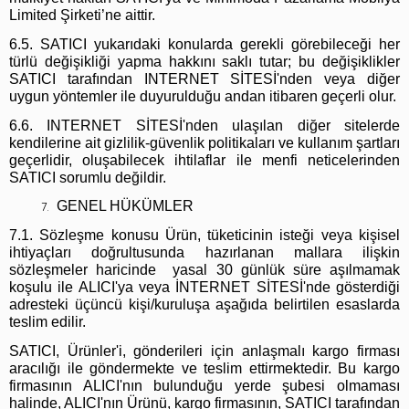
Limited Şirketi’ne aittir.
6.5. SATICI yukarıdaki konularda gerekli görebileceği her
türlü değişikliği yapma hakkını saklı tutar; bu değişiklikler
SATICI tarafından INTERNET SİTESİ'nden veya diğer
uygun yöntemler ile duyurulduğu andan itibaren geçerli olur.
6.6. INTERNET SİTESİ'nden ulaşılan diğer sitelerde
kendilerine ait gizlilik-güvenlik politikaları ve kullanım şartları
geçerlidir, oluşabilecek ihtilaflar ile menfi neticelerinden
SATICI sorumlu değildir.
GENEL HÜKÜMLER
7.1. Sözleşme konusu Ürün, tüketicinin isteği veya kişisel
ihtiyaçları doğrultusunda hazırlanan mallara ilişkin
sözleşmeler haricinde yasal 30 günlük süre aşılmamak
koşulu ile ALICI'ya veya İNTERNET SİTESİ'nde gösterdiği
adresteki üçüncü kişi/kuruluşa aşağıda belirtilen esaslarda
teslim edilir.
SATICI, Ürünler'i, gönderileri için anlaşmalı kargo firması
aracılığı ile göndermekte ve teslim ettirmektedir. Bu kargo
firmasının ALICI'nın bulunduğu yerde şubesi olmaması
halinde, ALICI'nın Ürünü, kargo firmasının, SATICI tarafından