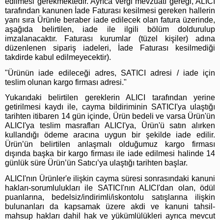
edilmesi gerekmektedir. Ayrıca vergi mevzuatı gereği, ALICI
tarafından kanunen İade Faturası kesilmesi gereken hallerin
yanı sıra Ürünle beraber iade edilecek olan fatura üzerinde,
aşağıda belirtilen, iade ile ilgili bölüm doldurulup
imzalanacaktır. Faturası kurumlar (tüzel kişiler) adına
düzenlenen sipariş iadeleri, İade Faturası kesilmediği
takdirde kabul edilmeyecektir).
"Ürünün iade edileceği adres, SATICI adresi / iade için
teslim olunan kargo firması adresi."
Yukarıdaki belirtilen gereklerin ALICI tarafından yerine
getirilmesi kaydı ile, cayma bildiriminin SATICI'ya ulaştığı
tarihten itibaren 14 gün içinde, Ürün bedeli ve varsa Ürün'ün
ALICI'ya teslim masrafları ALICI'ya, Ürün'ü satın alırken
kullandığı ödeme aracına uygun bir şekilde iade edilir.
Ürün’ün belirtilen anlaşmalı olduğumuz kargo firması
dışında başka bir kargo firması ile iade edilmesi halinde 14
günlük süre Ürün’ün Satıcı’ya ulaştığı tarihten başlar.
ALICI'nın Ürünler'e ilişkin cayma süresi sonrasındaki kanuni
hakları-sorumlulukları ile SATICI'nın ALICI'dan olan, ödül
puanlarına, bedelsiz/indirimli/iskontolu satışlarına ilişkin
bulunanları da kapsamak üzere akdi ve kanuni tahsil-
mahsup hakları dahil hak ve yükümlülükleri ayrıca mevcut