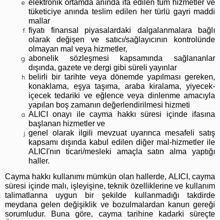
elektronik ortamda anında ifa edilen tüm hizmetler ve
tüketiciye anında teslim edilen her türlü gayri maddi
mallar
fiyatı finansal piyasalardaki dalgalanmalara bağlı
olarak değişen ve satıcı/sağlayıcının kontrolünde
olmayan mal veya hizmetler,
abonelik sözleşmesi kapsamında sağlananlar
dışında, gazete ve dergi gibi süreli yayınlar
belirli bir tarihte veya dönemde yapılması gereken,
konaklama, eşya taşıma, araba kiralama, yiyecek-
içecek tedariki ve eğlence veya dinlenme amacıyla
yapılan boş zamanın değerlendirilmesi hizmeti
ALICI onayı ile cayma hakkı süresi içinde ifasına
başlanan hizmetler ve
genel olarak ilgili mevzuat uyarınca mesafeli satış
kapsamı dışında kabul edilen diğer mal-hizmetler ile
ALICI'nın ticari/mesleki amaçla satın alma yaptığı
haller.
Cayma hakkı kullanımı mümkün olan hallerde, ALICI, cayma
süresi içinde malı, işleyişine, teknik özelliklerine ve kullanım
talimatlarına uygun bir şekilde kullanmadığı takdirde
meydana gelen değişiklik ve bozulmalardan kanun gereği
sorumludur. Buna göre, cayma tarihine kadarki süreçte