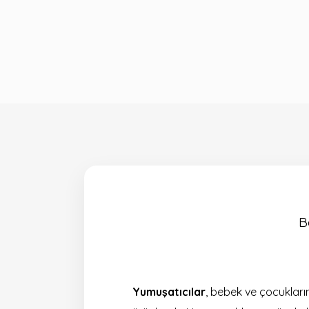
B
Yumuşatıcılar
, bebek ve çocukları