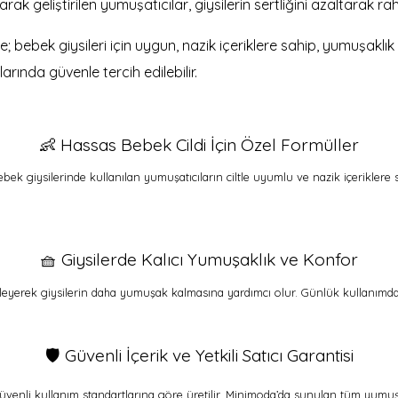
olarak geliştirilen yumuşatıcılar, giysilerin sertliğini azaltarak r
; bebek giysileri için uygun, nazik içeriklere sahip, yumuşaklı
rında güvenle tercih edilebilir.
👶 Hassas Bebek Cildi İçin Özel Formüller
bek giysilerinde kullanılan yumuşatıcıların ciltle uyumlu ve nazik içeriklere
🧺 Giysilerde Kalıcı Yumuşaklık ve Konfor
önleyerek giysilerin daha yumuşak kalmasına yardımcı olur. Günlük kullanımd
🛡️ Güvenli İçerik ve Yetkili Satıcı Garantisi
venli kullanım standartlarına göre üretilir. Minimoda’da sunulan tüm yumuş