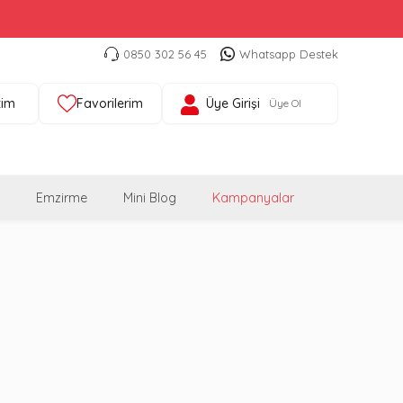
0850 302 56 45
Whatsapp Destek
tim
Favorilerim
Üye Girişi
Üye Ol
Emzirme
Mini Blog
Kampanyalar