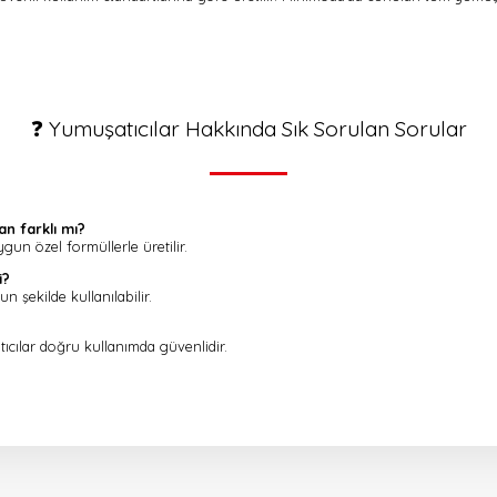
❓ Yumuşatıcılar Hakkında Sık Sorulan Sorular
n farklı mı?
ygun özel formüllerle üretilir.
i?
 şekilde kullanılabilir.
cılar doğru kullanımda güvenlidir.