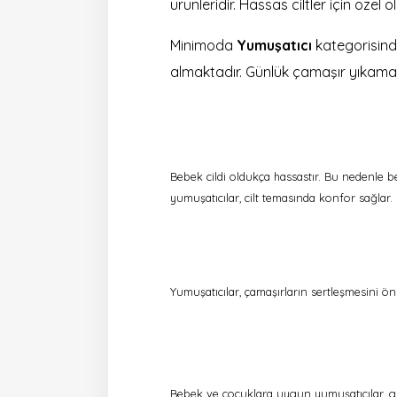
ürünleridir. Hassas ciltler için özel 
Minimoda
Yumuşatıcı
kategorisinde
almaktadır. Günlük çamaşır yıkamala
Bebek cildi oldukça hassastır. Bu nedenle be
yumuşatıcılar, cilt temasında konfor sağlar.
Yumuşatıcılar, çamaşırların sertleşmesini 
Bebek ve çocuklara uygun yumuşatıcılar, gü