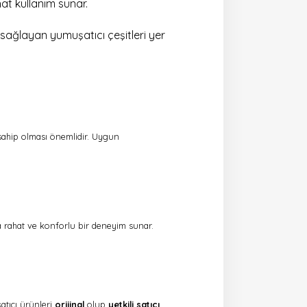
ahat kullanım sunar.
k sağlayan yumuşatıcı çeşitleri yer
 sahip olması önemlidir. Uygun
a rahat ve konforlu bir deneyim sunar.
atıcı ürünleri
orijinal
olup
yetkili satıcı