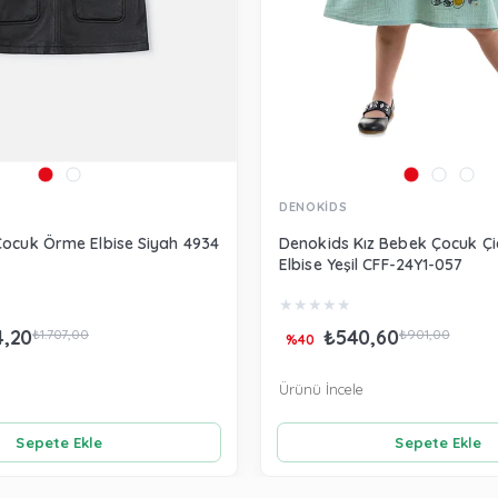
DENOKİDS
Çocuk Örme Elbise Siyah 4934
Denokids Kız Bebek Çocuk Çiç
Elbise Yeşil CFF-24Y1-057
★
★
★
★
★
4,20
₺540,60
₺1.707,00
₺901,00
%40
Ürünü İncele
Sepete Ekle
Sepete Ekle