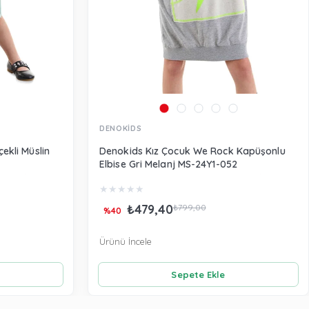
DENOKİDS
ekli Müslin
Denokids Kız Çocuk We Rock Kapüşonlu
Elbise Gri Melanj MS-24Y1-052
★
★
★
★
★
₺479,40
₺799,00
%40
Ürünü İncele
Sepete Ekle