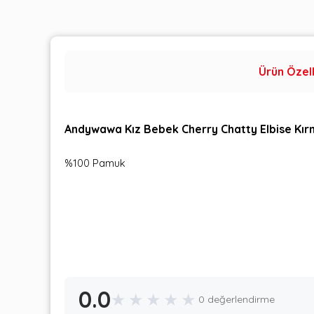
Ürün Özell
Andywawa Kız Bebek Cherry Chatty Elbise Kır
%100 Pamuk
0.0
★
★
★
★
★
0 değerlendirme