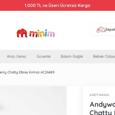
1.000 TL ve Üzeri Ücretsiz Kargo
Sepe
Araç-Gereç
Güvenlik
Bakım-Sağlık
Bebek Odası
ry Chatty Elbise Kırmızı AC26689
ANDYWAWA
Andywa
Chatty 