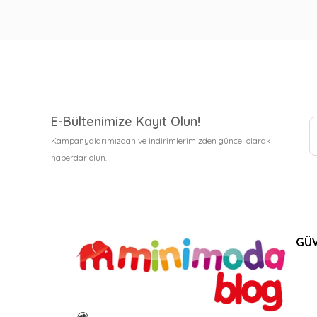
E-Bültenimize Kayıt Olun!
Kampanyalarımızdan ve indirimlerimizden güncel olarak
haberdar olun.
GÜV