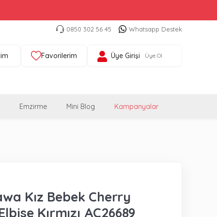
0850 302 56 45
Whatsapp Destek
tim
Favorilerim
Üye Girişi
Üye Ol
Emzirme
Mini Blog
Kampanyalar
wa Kız Bebek Cherry
Elbise Kırmızı AC26689