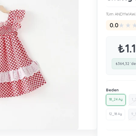
Tüm ANDYWAWA 
★
★
0.0
₺1.
₺364,32
`de
Beden
18_24 Ay
1_
12_18 Ay
9_