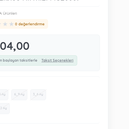
Ürünleri
★
★
★
0 değerlendirme
104,00
n başlayan taksitlerle
Taksit Seçenekleri
3 Ay
6_9 Ay
3_6 Ay
12 Ay