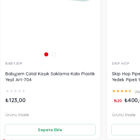
BABYJEM
SKIP HOP
Babyjem Çatal Kaşık Saklama Kabı Plastik
Skip Hop Pipe
Yeşil Art-704
Yedek Pipeti 
★
★
★
★
★
★
★
★
★
★
(16
₺123,00
₺400,
%20
Ürünü İncele
Ürünü İncele
Sepete Ekle