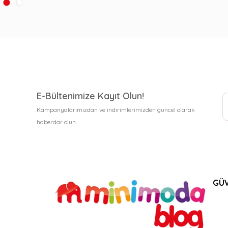
E-Bültenimize Kayıt Olun!
Kampanyalarımızdan ve indirimlerimizden güncel olarak
haberdar olun.
GÜV