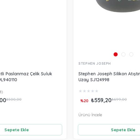
STEPHEN JOSEPH
tli Paslanmaz Çelik Suluk
Stephen Joseph Silikon Atışt
9L940110
Uzay SJ124998
★
★
★
★
★
8)
00
₺559,20
₺500,00
₺699,00
%20
Ürünü İncele
Sepete Ekle
Sepete Ekle