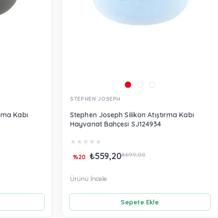
STEPHEN JOSEPH
ırma Kabı
Stephen Joseph Silikon Atıştırma Kabı
Hayvanat Bahçesi SJ124934
★
★
★
★
★
₺559,20
₺699,00
%20
Ürünü İncele
Sepete Ekle