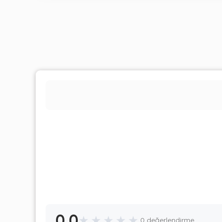
0.0
★
★
★
★
★
0 değerlendirme