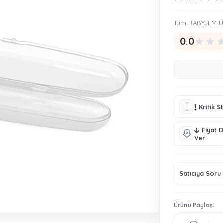
Tüm BABYJEM Ür
★
★
0.0
Kritik S
Fiyat 
Ver
Satıcıya Soru
Ürünü Paylaş: