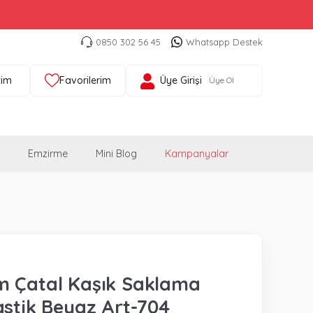
0850 302 56 45
Whatsapp Destek
tim
Favorilerim
Üye Girişi
Üye Ol
Emzirme
Mini Blog
Kampanyalar
m Çatal Kaşık Saklama
astik Beyaz Art-704