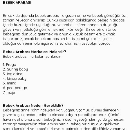
BEBEK ARABASI
En çok da dışarıda bebek arabası ile gezen anne ve bebek gördüğünüz
zaman heyecanlanırsınız. Çünkü dışarıdan bakıldığında bebeğin arabası
içinde huzur içinde uyuduğunu ve arabayı süren annenin duyduğu
güven ve mutluluğu görmemek mümkün değil. Siz de bir an önce
bebeğinizi dünyaya getirmek ve onunla küçük gezintilere çıkmak
istiyorsanız, ancak bebek arabasının bir istek mi yoksa ihtiyaç mı
olduğundan emin olamıyorsanız sorularınızın cevapları burada.
Bebek Arabası Markaları Nelerdir?
Bebek arabası markaları şunlardır:
1. Prego
2. Sunny baby
3. inglesina
4. kinderbaby
5. mima
6. peg perego
7. moje
Bebek Arabası Neden Gereklidir?
Bebeğiniz anne rahmindeyken kar, yağmur, çamur, güneş demeden;
çevre koşullarından tedirgin olmadan dışarı çıkabiliyordunuz. Çünkü
hava nasıl olursa olsun bebeğinizin üşümeyeceğinden ya da güneşten
zarar görmeyeceğinizden eminsinizdir. Bebeğiniz dünyaya geldikten
sonra kendinizi ve bebeğinizi eve kapatmak yerine, dilediğiniz zaman ve