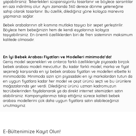
yapabilirsiniz. Tekerlekleri süspansiyonlu tasarlanır ve böylece sarsıntılar
en aza indirilmiş olur. Aynı zamanda 360 derece dönme yeteneğine
sahip olarak tasarlanır. Bu özellik, dilediğiniz yöne kolayca manevra
yapmanızı sağlar.
Bebek arabalarının alt kısmına mutlaka taşıyıcı bir sepet yerleştirilir.
Böylece hem bebeğinizin hem de kendi eşyalarınızı kolayca
taşıyabilirsiniz. En önemli özelliklerden biri de fren sisteminin maksimum
kalitede olmasıdır.
En İyi Bebek Arabası Fiyatları ve Modelleri minimoda’da!
Geniş model seçenekleri ve onlarca farklı özellikleriyle piyasada birçok
bebek arabası modeli mevcuttur. Bu kadar farklı model, marka ve fiyat
seçeneği karşısında en iyi bebek arabası fiyatları ve modelleri elbette ki
minimoda’da. Minimoda sizin için piyasadaki en iyi markalardan tutun da
en uygun fiyatlara kadar her model ve çeşit ürünü seçti ve bu ürünlere
mağazalarında yer verdi. Dilediğiniz ürünü uzman kadromuzun
tecrübelerinden faydalanarak ya da direkt internet sitemizden satın
alabilirsiniz. Kampanyalarımızı takip ettiğiniz sürece kaliteli bebek
arabası modellerini çok daha uygun fiyatlara satın alabileceğinizi
unutmayınız.
E-Bültenimize Kayıt Olun!