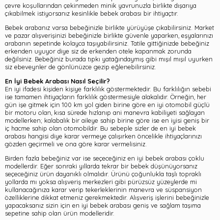
çevre koşullarından çekinmeden minik yavrunuzla birlikte dışarıya
çıkabilmek istiyorsanız kesinlikle bebek arabası bir ihtiyaçtır.
Bebek arabanız varsa bebeğinizle birlikte yürüyüşe çıkabilirsiniz. Market
ve pazar alışverişinizi bebeğinizle birlikte güvenle yaparken, eşyalarınızı
arabanın sepetinde kolayca taşıyabilirsiniz. Tatile gittiğinizde bebeğiniz
erkenden uyuyor diye siz de erkenden otele kapanmak zorunda
değilsiniz. Bebeğiniz burada tıpkı yatağındaymış gibi mışıl mışıl uyurken
siz ebeveynler de gönlünüzce gezip eğlenebilirsiniz.
En İyi Bebek Arabası Nasıl Seçilir?
En iyi ifadesi kişiden kişiye farklılık göstermektedir. Bu farklılığın sebebi
ise tamamen ihtiyaçların farklılık göstermesiyle alakalıdır. Örneğin, her
gün işe gitmek için 100 km yol giden birine göre en iyi otomobil güçlü
bir motoru olan, kısa sürede hızlanıp ani manevra kabiliyeti sağlayan
modellerken; kalabalık bir aileye sahip birine göre ise en iyisi geniş bir
iç hacme sahip olan otomobildir. Bu sebeple sizler de en iyi bebek
arabası hangisi diye karar vermeye çalışırken öncelikle ihtiyaçlarınızı
gözden geçirmeli ve ona göre karar vermelisiniz.
Birden fazla bebeğiniz var ise seçeceğiniz en iyi bebek arabası çoklu
modellerdir. Eğer sonraki yıllarda tekrar bir bebek düşünüyorsanız
seçeceğiniz ürün dayanıklı olmalıdır. Ürünü çoğunlukla taşlı topraklı
yollarda mı yoksa alışveriş merkezleri gibi pürüzsüz yüzeylerde mi
kullanacağınıza karar verip tekerleklerinin manevra ve süspansiyon
özelliklerine dikkat etmeniz gerekmektedir. Alışveriş işlerini bebeğinizle
yapacaksanız sizin için en iyi bebek arabası geniş ve sağlam taşıma
sepetine sahip olan ürün modelleridir.