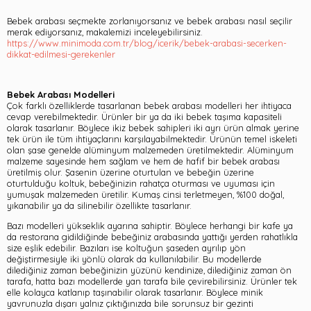
Bebek arabası seçmekte zorlanıyorsanız ve bebek arabası nasıl seçilir
merak ediyorsanız, makalemizi inceleyebilirsiniz.
https://www.minimoda.com.tr/blog/icerik/bebek-arabasi-secerken-
dikkat-edilmesi-gerekenler
Bebek Arabası Modelleri
Çok farklı özelliklerde tasarlanan bebek arabası modelleri her ihtiyaca
cevap verebilmektedir. Ürünler bir ya da iki bebek taşıma kapasiteli
olarak tasarlanır. Böylece ikiz bebek sahipleri iki ayrı ürün almak yerine
tek ürün ile tüm ihtiyaçlarını karşılayabilmektedir. Ürünün temel iskeleti
olan şase genelde alüminyum malzemeden üretilmektedir. Alüminyum
malzeme sayesinde hem sağlam ve hem de hafif bir bebek arabası
üretilmiş olur. Şasenin üzerine oturtulan ve bebeğin üzerine
oturtulduğu koltuk, bebeğinizin rahatça oturması ve uyuması için
yumuşak malzemeden üretilir. Kumaş cinsi terletmeyen, %100 doğal,
yıkanabilir ya da silinebilir özellikte tasarlanır.
Bazı modelleri yükseklik ayarına sahiptir. Böylece herhangi bir kafe ya
da restorana gidildiğinde bebeğiniz arabasında yattığı yerden rahatlıkla
size eşlik edebilir. Bazıları ise koltuğun şaseden ayrılıp yön
değiştirmesiyle iki yönlü olarak da kullanılabilir. Bu modellerde
dilediğiniz zaman bebeğinizin yüzünü kendinize, dilediğiniz zaman ön
tarafa, hatta bazı modellerde yan tarafa bile çevirebilirsiniz. Ürünler tek
elle kolayca katlanıp taşınabilir olarak tasarlanır. Böylece minik
yavrunuzla dışarı yalnız çıktığınızda bile sorunsuz bir gezinti