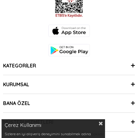
KATEGORİLER
KURUMSAL
BANA ÖZEL
MÜŞTERİ HİZMETLERİ
Çerez Kullanımı
Sizlere en iyi alışveriş deneyimini sunabilmek adına
© 2024 Minimoda | Tüm Hakları Saklıdır.