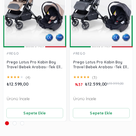
PREGO
PREGO
Prego Lotus Pro Kabin Boy
Prego Lotus Pro Kabin Boy
Travel Bebek Arabası -Tek Elle
Travel Bebek Arabası -Tek Elle
Katlanır-Hafif -UV Tenteli -
Katlanır-Hafif -UV Tenteli -
Yağmurluk-Örtü-Kılıf Kahve
Yağmurluk-Örtü-Kılıf Füme
★
★
★
★
★
★
★
★
★
★
(4)
(3)
₺12.599,00
₺12.599,00
₺19.999,00
%37
Ürünü İncele
Ürünü İncele
Sepete Ekle
Sepete Ekle