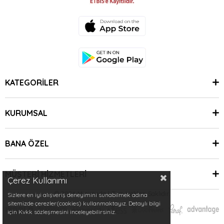
KATEGORİLER
KURUMSAL
BANA ÖZEL
MÜŞTERİ HİZMETLERİ
Çerez Kullanımı
© 2024 Minimoda | Tüm Hakları Saklıdır.
Sizlere en iyi alışveriş deneyimini sunabilmek adına
sitemizde çerezler(cookies) kullanmaktayız. Detaylı bilgi
için Kvkk sözleşmesini inceleyebilirsiniz.