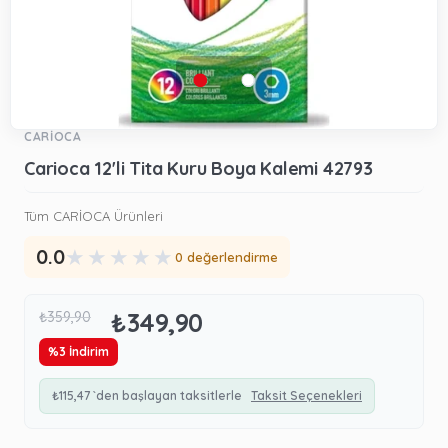
CARİOCA
Carioca 12'li Tita Kuru Boya Kalemi 42793
Tüm CARİOCA Ürünleri
★
★
★
★
★
0.0
0 değerlendirme
₺349,90
₺359,90
%
3
İndirim
₺115,47
`den başlayan taksitlerle
Taksit Seçenekleri