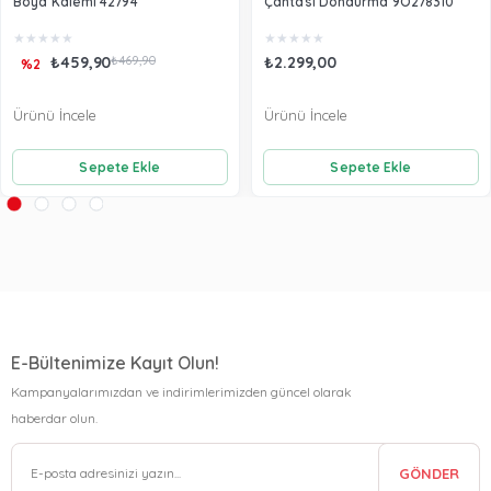
Boya Kalemi 42794
Çantası Dondurma 9O278310
★
★
★
★
★
★
★
★
★
★
₺459,90
₺469,90
₺2.299,00
%2
Ürünü İncele
Ürünü İncele
Sepete Ekle
Sepete Ekle
E-Bültenimize Kayıt Olun!
Kampanyalarımızdan ve indirimlerimizden güncel olarak
haberdar olun.
GÖNDER