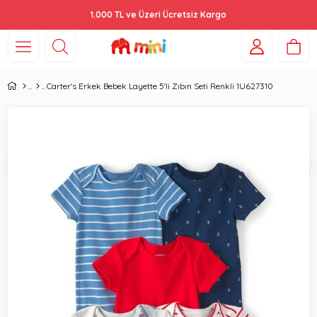
1.000 TL ve Üzeri Ücretsiz Kargo
Carter's Erkek Bebek Layette 5'li Zıbın Seti Renkli 1U627310