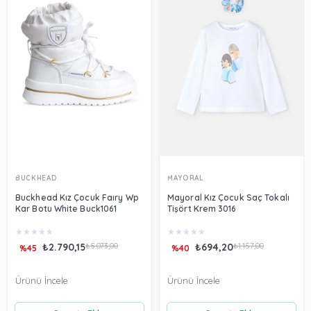
BUCKHEAD
MAYORAL
Buckhead Kız Çocuk Faıry Wp
Mayoral Kız Çocuk Saç Tokalı
Kar Botu White Buck1061
Tişört Krem 3016
★
★
★
★
★
★
★
★
★
★
₺2.790,15
₺5.073,00
₺694,20
₺1.157,00
%45
%40
Ürünü İncele
Ürünü İncele