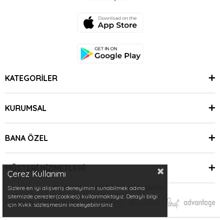
KATEGORİLER
KURUMSAL
BANA ÖZEL
MÜŞTERİ HİZMETLERİ
Çerez Kullanımı
© 2024 Minimoda | Tüm Hakları Saklıdır.
Sizlere en iyi alışveriş deneyimini sunabilmek adına
sitemizde çerezler(cookies) kullanmaktayız. Detaylı bilgi
için Kvkk sözleşmesini inceleyebilirsiniz.