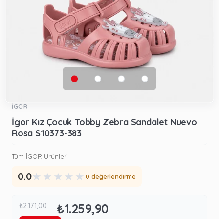
İGOR
İgor Kız Çocuk Tobby Zebra Sandalet Nuevo
Rosa S10373-383
Tüm İGOR Ürünleri
★
★
★
★
★
0.0
0 değerlendirme
₺1.259,90
₺2.171,00