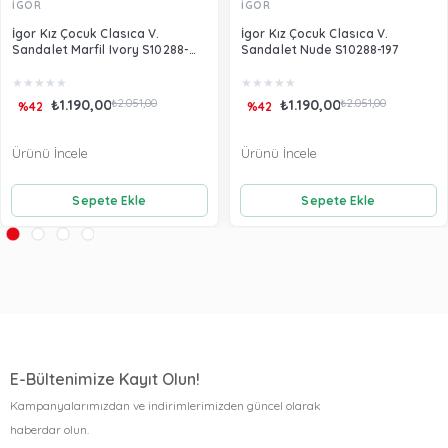
İGOR
İGOR
İgor Kız Çocuk Clasıca V.
İgor Kız Çocuk Clasıca V.
Sandalet Marfil Ivory S10288-
Sandalet Nude S10288-197
079
★
★
★
★
★
★
★
★
★
★
₺1.190,00
₺2.051,00
₺1.190,00
₺2.051,00
%42
%42
Ürünü İncele
Ürünü İncele
Sepete Ekle
Sepete Ekle
E-Bültenimize Kayıt Olun!
Kampanyalarımızdan ve indirimlerimizden güncel olarak
haberdar olun.