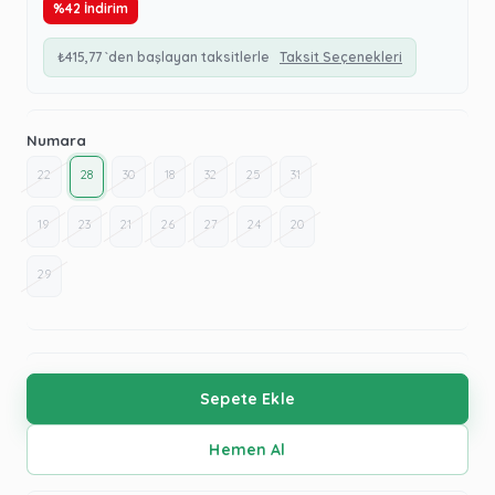
%
42
İndirim
₺415,77
`den başlayan taksitlerle
Taksit Seçenekleri
Numara
22
28
30
18
32
25
31
19
23
21
26
27
24
20
29