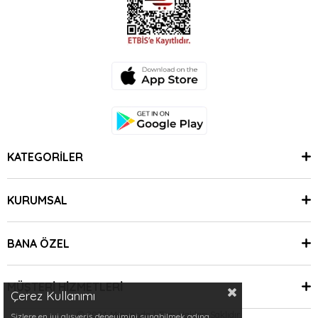
KATEGORİLER
KURUMSAL
BANA ÖZEL
MÜŞTERİ HİZMETLERİ
Çerez Kullanımı
© 2024 Minimoda | Tüm Hakları Saklıdır.
Sizlere en iyi alışveriş deneyimini sunabilmek adına