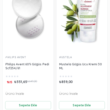
PHILIPS AVENT
MUSTELA
Philips Avent 60'lı Göğüs Pedi
Mustela Göğüs Ucu Kremi 30
Scf254/61
ML
★
★
★
★
★
★
★
★
★
★
₺551,65
₺649,00
₺859,00
%15
Ürünü İncele
Ürünü İncele
Sepete Ekle
Sepete Ekle