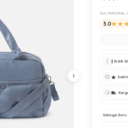
Tüm MAYORAL Ü
★
★
3.0
Kritik S
›
İndiri
Karg
Satıcıya Soru