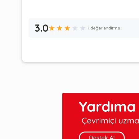
3.0
★
★
★
★
★
1 değerlendirme