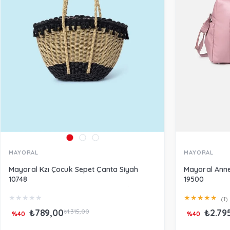
MAYORAL
MAYORAL
Mayoral Kzı Çocuk Sepet Çanta Siyah
Mayoral Ann
10748
19500
★
★
★
★
★
★
★
★
★
★
(1)
₺789,00
₺2.79
₺1.315,00
%40
%40