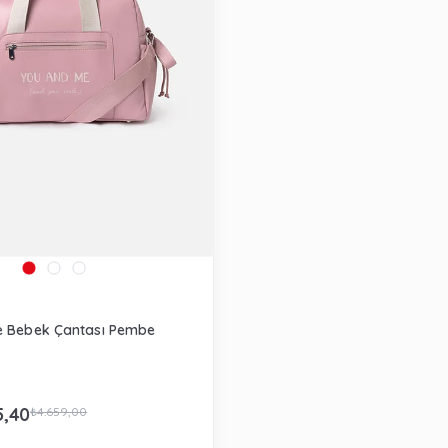
e Bebek Çantası Pembe
5,40
₺4.659,00