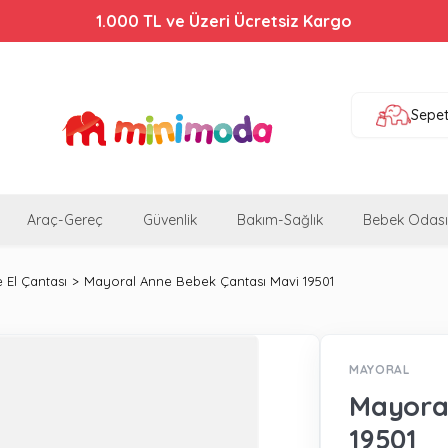
Bebek Arabalarında %44'e Varan İndirim!
Sepe
Araç-Gereç
Güvenlik
Bakım-Sağlık
Bebek Odası
 El Çantası
Mayoral Anne Bebek Çantası Mavi 19501
MAYORAL
Mayoral
19501