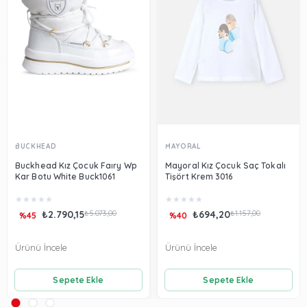
BUCKHEAD
MAYORAL
Buckhead Kız Çocuk Faıry Wp
Mayoral Kız Çocuk Saç Tokalı
Kar Botu White Buck1061
Tişört Krem 3016
★
★
★
★
★
★
★
★
★
★
₺2.790,15
₺5.073,00
₺694,20
₺1.157,00
%45
%40
Ürünü İncele
Ürünü İncele
Sepete Ekle
Sepete Ekle