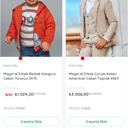
MAYORAL
MAYORAL
Mayoral Erkek Bebek Kanguru
Mayoral Erkek Çocuk Keten
Ceket Turuncu 2475
Amerikan Ceket Toprak 6469
★
★
★
★
★
★
★
★
★
★
₺1.024,20
₺1.707,00
₺3.006,00
₺3.007,00
%40
Ürünü İncele
Ürünü İncele
Sepete Ekle
Sepete Ekle