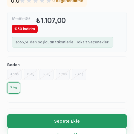
★
★
★
★
★
0.0
0 değerlendirme
₺1.107,00
₺1.582,00
%
30
İndirim
₺365,31
`den başlayan taksitlerle
Taksit Seçenekleri
Beden
4 Yaş
18 Ay
12 Ay
3 Yaş
2 Yaş
9 Ay