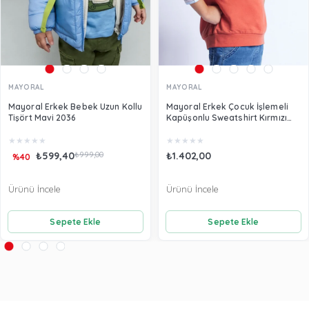
MAYORAL
MAYORAL
Mayoral Erkek Bebek Uzun Kollu
Mayoral Erkek Çocuk İşlemeli
Tişört Mavi 2036
Kapüşonlu Sweatshirt Kırmızı
3482
★
★
★
★
★
★
★
★
★
★
₺599,40
₺999,00
₺1.402,00
%40
Ürünü İncele
Ürünü İncele
Sepete Ekle
Sepete Ekle