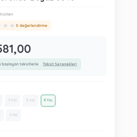
rünleri
★
★
★
0 değerlendirme
581,00
n başlayan taksitlerle
Taksit Seçenekleri
9 Yaş
5 Yaş
8 Yaş
ş
3 Yaş