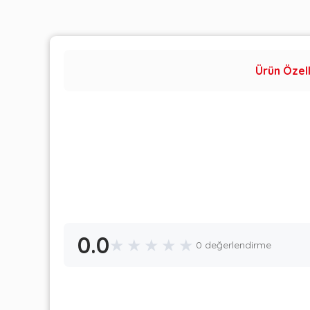
Ürün Özell
0.0
★
★
★
★
★
0 değerlendirme