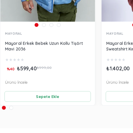
MAYORAL
MAYORAL
Mayoral Erkek Bebek Uzun Kollu Tişört
Mayoral Erke
Mavi 2036
Sweatshirt Kı
★
★
★
★
★
★
★
★
★
★
₺599,40
₺1.402,00
₺999,00
%40
Ürünü İncele
Ürünü İncele
Sepete Ekle