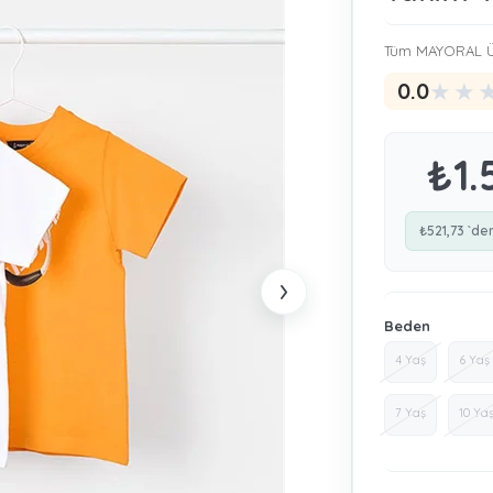
Tüm MAYORAL Ü
★
★
0.0
₺1.
₺521,73
`de
›
Beden
4 Yaş
6 Yaş
7 Yaş
10 Ya