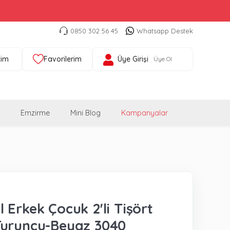
0850 302 56 45
Whatsapp Destek
tim
Favorilerim
Üye Girişi
Üye Ol
Emzirme
Mini Blog
Kampanyalar
 Erkek Çocuk 2'li Tişört
Turuncu-Beyaz 3040