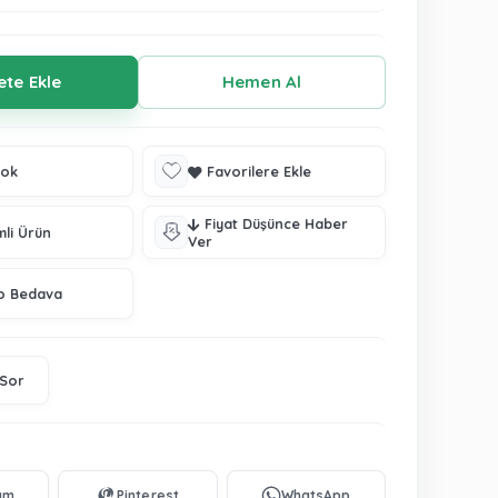
tok
Favorilere Ekle
Fiyat Düşünce Haber
mli Ürün
Ver
o Bedava
 Sor