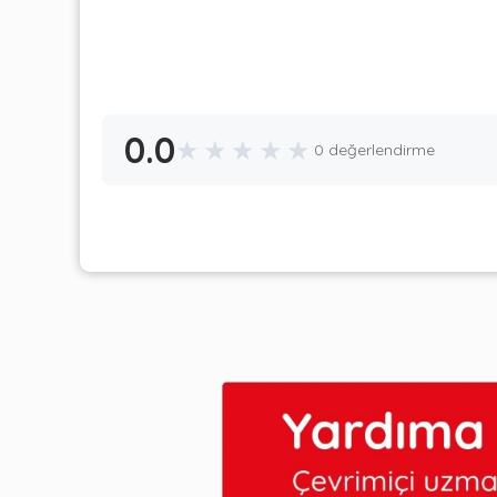
0.0
★
★
★
★
★
0 değerlendirme