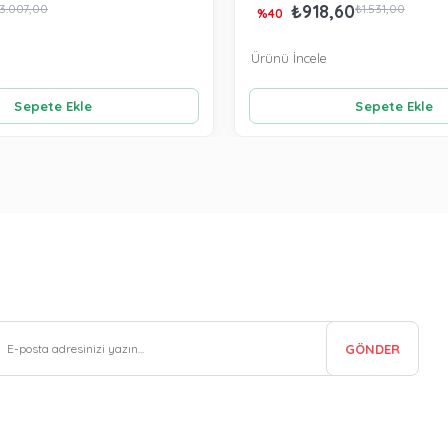
₺918,60
3.007,00
₺1.531,00
%40
Ürünü İncele
Sepete Ekle
Sepete Ekle
GÖNDER