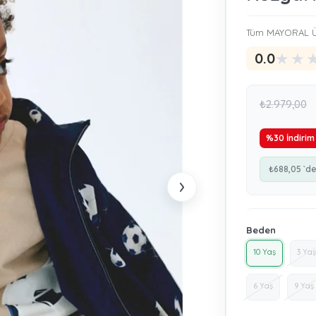
Tüm MAYORAL Ü
★
★
0.0
₺2.979,00
%
30
İndirim
₺688,05
`de
›
Beden
10 Yaş
3 Yaş
6 Yaş
9 Yaş