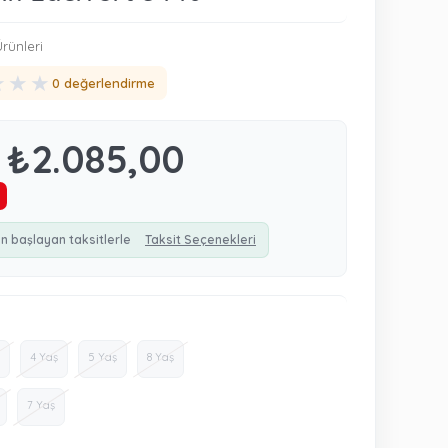
rünleri
★
★
★
0 değerlendirme
₺2.085,00
n başlayan taksitlerle
Taksit Seçenekleri
4 Yaş
5 Yaş
8 Yaş
7 Yaş