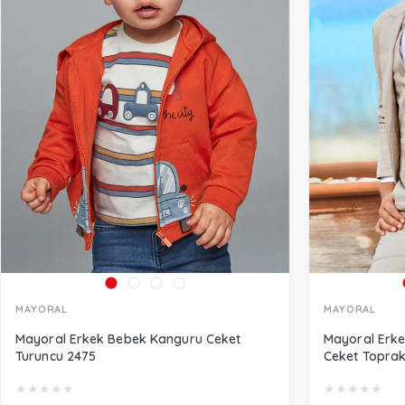
MAYORAL
MAYORAL
Mayoral Erkek Bebek Kanguru Ceket
Mayoral Erk
Turuncu 2475
Ceket Topra
★
★
★
★
★
★
★
★
★
★