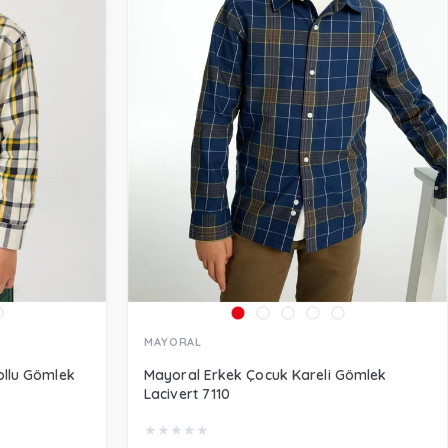
MAYORAL
ollu Gömlek
Mayoral Erkek Çocuk Kareli Gömlek
Lacivert 7110
★
★
★
★
★