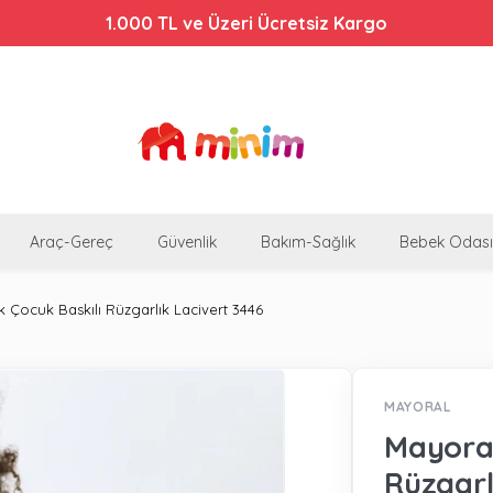
Bebek Arabalarında %44'e Varan İndirim!
1.000 TL ve Üzeri Ücretsiz Kargo
Araç-Gereç
Güvenlik
Bakım-Sağlık
Bebek Odası
 Çocuk Baskılı Rüzgarlık Lacivert 3446
MAYORAL
Mayoral
Rüzgarl