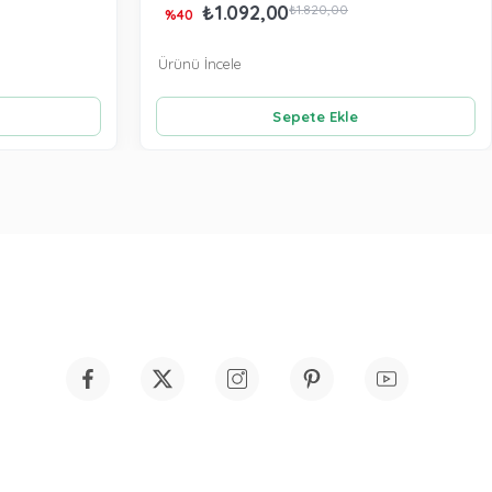
₺1.092,00
₺1.820,00
%40
Ürünü İncele
Sepete Ekle