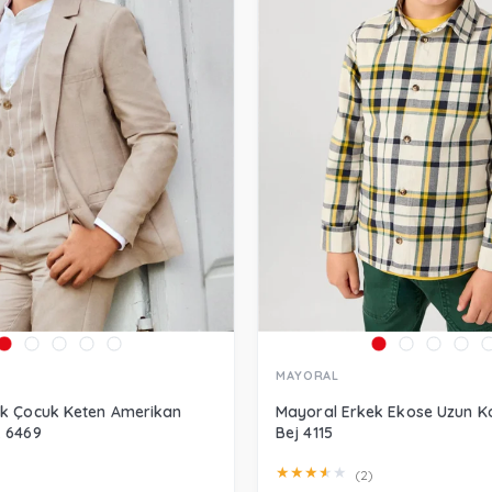
MAYORAL
ek Çocuk Keten Amerikan
Mayoral Erkek Ekose Uzun K
k 6469
Bej 4115
★
★
★
★
★
(2)