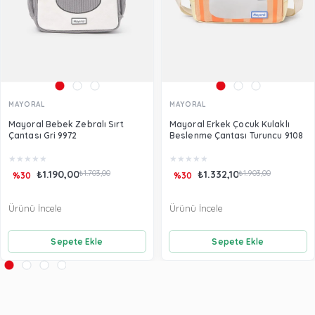
MAYORAL
MAYORAL
Mayoral Bebek Zebralı Sırt
Mayoral Erkek Çocuk Kulaklı
Çantası Gri 9972
Beslenme Çantası Turuncu 9108
★
★
★
★
★
★
★
★
★
★
₺1.190,00
₺1.703,00
₺1.332,10
₺1.903,00
%30
%30
Ürünü İncele
Ürünü İncele
Sepete Ekle
Sepete Ekle