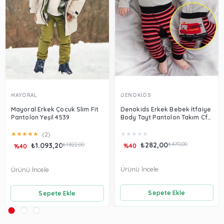
MAYORAL
DENOKİDS
Mayoral Erkek Çocuk Slim Fit
Denokids Erkek Bebek İtfaiye
Pantolon Yeşil 4539
Body Tayt Pantolon Takım Cff-
22S1-171
★
★
★
★
★
★
★
★
★
★
(2)
₺282,00
₺470,00
₺1.093,20
₺1.822,00
%40
%40
Ürünü İncele
Ürünü İncele
Sepete Ekle
Sepete Ekle