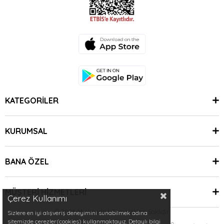
KATEGORİLER
KURUMSAL
BANA ÖZEL
MÜŞTERİ HİZMETLERİ
Çerez Kullanımı
© 2024 Minimoda | Tüm Hakları Saklıdır.
Sizlere en iyi alışveriş deneyimini sunabilmek adına
sitemizde çerezler(cookies) kullanmaktayız. Detaylı bilgi