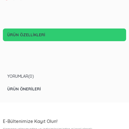
ÜRÜN ÖZELLIKLERI
YORUMLAR
(0)
ÜRÜN ÖNERILERI
E-Bültenimize Kayıt Olun!
Kampanyalarımızdan ve indirimlerimizden güncel olarak