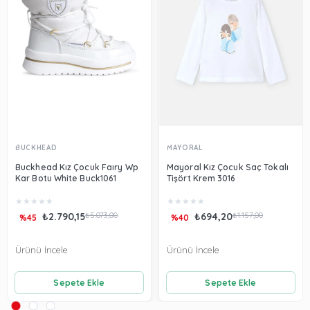
BUCKHEAD
MAYORAL
Buckhead Kız Çocuk Faıry Wp
Mayoral Kız Çocuk Saç Tokalı
Kar Botu White Buck1061
Tişört Krem 3016
★
★
★
★
★
★
★
★
★
★
₺2.790,15
₺5.073,00
₺694,20
₺1.157,00
%45
%40
Ürünü İncele
Ürünü İncele
Sepete Ekle
Sepete Ekle