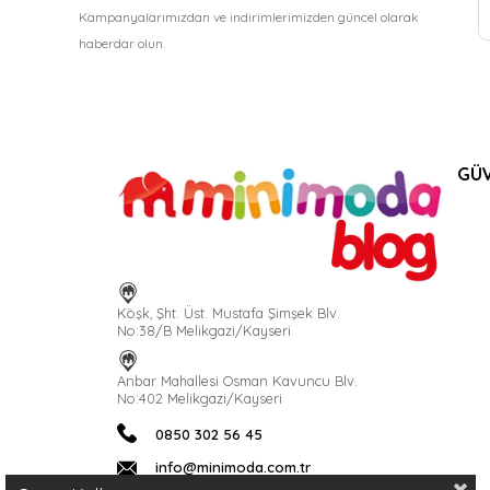
Kampanyalarımızdan ve indirimlerimizden güncel olarak
haberdar olun.
GÜV
Köşk, Şht. Üst. Mustafa Şimşek Blv.
No:38/B Melikgazi/Kayseri
Anbar Mahallesi Osman Kavuncu Blv.
No:402 Melikgazi/Kayseri
0850 302 56 45
info@minimoda.com.tr