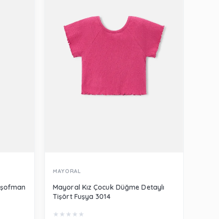
MAYORAL
MERL
Eşofman
Mayoral Kız Çocuk Düğme Detaylı
Merli
Tişört Fuşya 3014
Beya
★
★
★
★
★
★
★