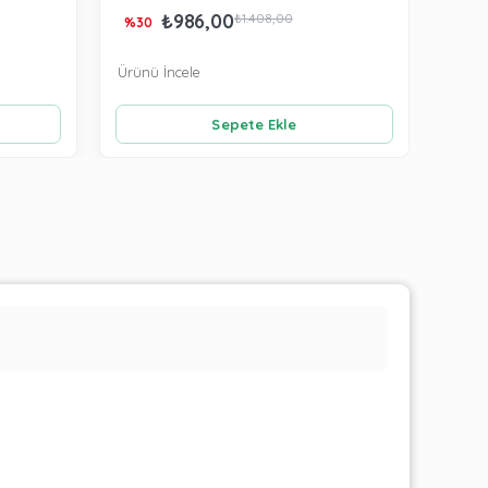
₺986,00
₺66
₺1.408,00
%30
Ürünü İncele
Ürünü
Sepete Ekle