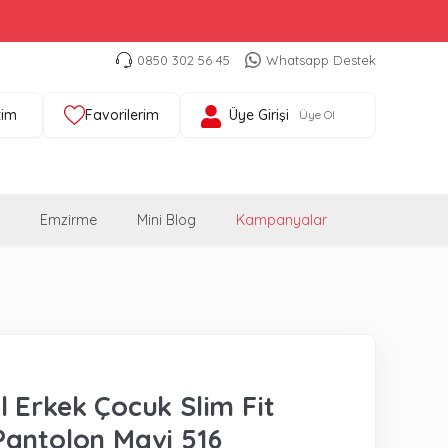
0850 302 56 45
Whatsapp Destek
tim
Favorilerim
Üye Girişi
Üye Ol
Emzirme
Mini Blog
Kampanyalar
 Erkek Çocuk Slim Fit
antolon Mavi 516