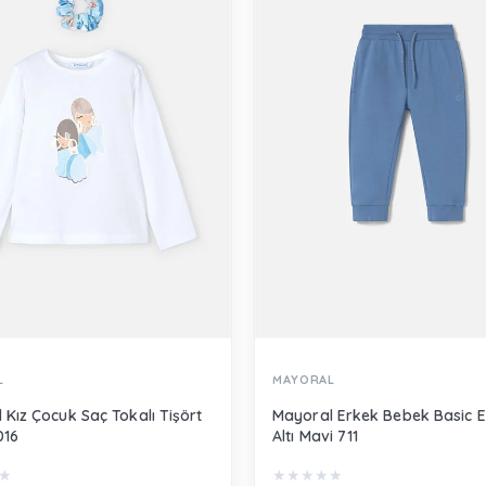
L
MAYORAL
 Kız Çocuk Saç Tokalı Tişört
Mayoral Erkek Bebek Basic 
016
Altı Mavi 711
★
★
★
★
★
★