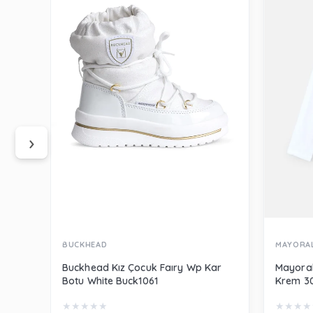
‹
›
BUCKHEAD
MAYORA
Buckhead Kız Çocuk Faıry Wp Kar
Mayoral
Botu White Buck1061
Krem 3
★
★
★
★
★
★
★
★
★