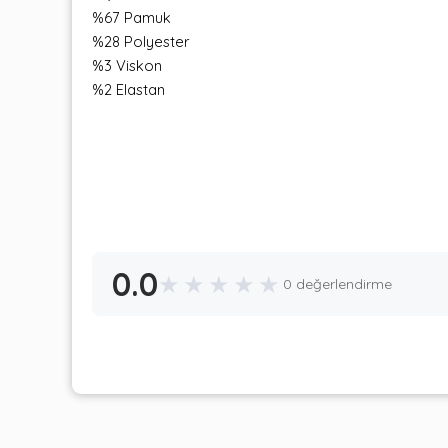
%67 Pamuk
%28 Polyester
%3 Viskon
%2 Elastan
0.0
★
★
★
★
★
0 değerlendirme