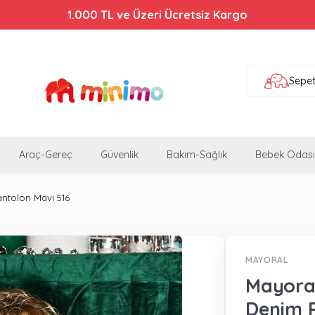
1.000 TL ve Üzeri Ücretsiz Kargo
Sepe
Araç-Gereç
Güvenlik
Bakım-Sağlık
Bebek Odası
antolon Mavi 516
MAYORAL
Mayoral
Denim P