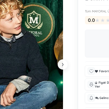
Tüm MAYORAL Ü
★
★
0.0
›
Favori
Fiyat 
Ver
Gelin