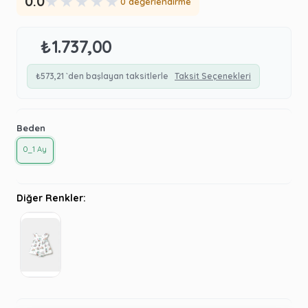
★
★
★
★
★
0.0
0 değerlendirme
₺1.737,00
₺573,21
`den başlayan taksitlerle
Taksit Seçenekleri
Beden
0_1 Ay
Diğer Renkler: