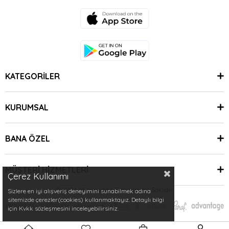
KATEGORİLER
KURUMSAL
BANA ÖZEL
MÜŞTERİ HİZMETLERİ
Çerez Kullanımı
© 2024 Minimoda | Tüm Hakları Saklıdır.
Sizlere en iyi alışveriş deneyimini sunabilmek adına
sitemizde çerezler(cookies) kullanmaktayız. Detaylı bilgi
için Kvkk sözleşmesini inceleyebilirsiniz.