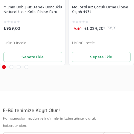
Mymio Baby Kız Bebek Boncuklu
Mayoral Kız Çocuk Örme Elbise
Naturel Uzun Kollu Elbise Ekru
Siyah 4934
3902
★
★
★
★
★
★
★
★
★
★
₺959,00
₺1.024,20
₺1.707,00
%40
Ürünü İncele
Ürünü İncele
Sepete Ekle
Sepete Ekle
E-Bültenimize Kayıt Olun!
Kampanyalarımızdan ve indirimlerimizden güncel olarak
haberdar olun.