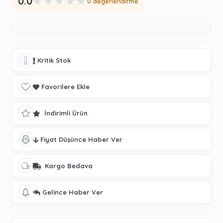
★
★
★
★
★
0.0
0 değerlendirme
Kritik Stok
Favorilere Ekle
İndirimli Ürün
Fiyat Düşünce Haber Ver
Kargo Bedava
Gelince Haber Ver