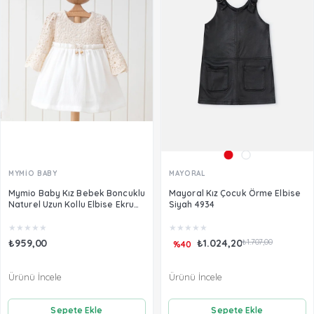
MYMİO BABY
MAYORAL
Mymio Baby Kız Bebek Boncuklu
Mayoral Kız Çocuk Örme Elbise
Naturel Uzun Kollu Elbise Ekru
Siyah 4934
3902
★
★
★
★
★
★
★
★
★
★
₺959,00
₺1.024,20
₺1.707,00
%40
Ürünü İncele
Ürünü İncele
Sepete Ekle
Sepete Ekle