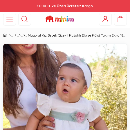
1.000 TL ve Üzeri Ücretsiz Kargo
Mayoral Kız Bebek Çiçekli Kuşaklı Elbise Külot Takım Ekru 1886