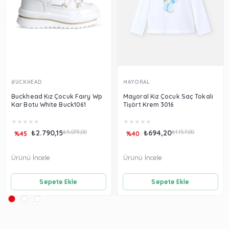
BUCKHEAD
MAYORAL
Buckhead Kız Çocuk Faıry Wp
Mayoral Kız Çocuk Saç Tokalı
Kar Botu White Buck1061
Tişört Krem 3016
★
★
★
★
★
★
★
★
★
★
₺2.790,15
₺5.073,00
₺694,20
₺1.157,00
%45
%40
Ürünü İncele
Ürünü İncele
Sepete Ekle
Sepete Ekle