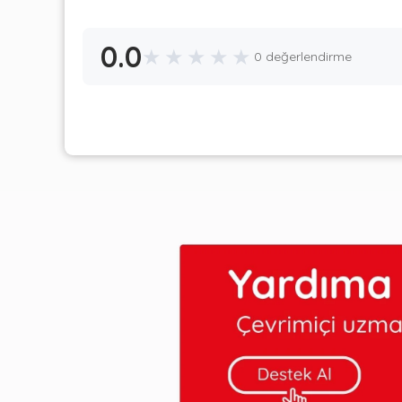
0.0
★
★
★
★
★
0 değerlendirme