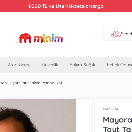
Bebek Arabalarında %44'e Varan İndirim!
1.000 TL ve Üzeri Ücretsiz Kargo
Sepe
Araç-Gereç
Güvenlik
Bakım-Sağlık
Bebek Odası
enli Tişört Tayt Takım Pembe 1751
MAYORAL
Mayoral
Tayt Ta