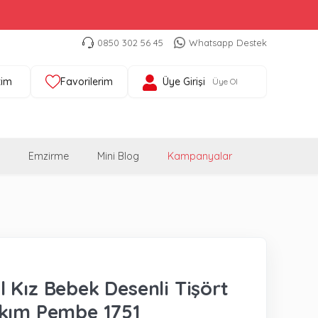
0850 302 56 45
Whatsapp Destek
tim
Favorilerim
Üye Girişi
Üye Ol
Emzirme
Mini Blog
Kampanyalar
 Kız Bebek Desenli Tişört
kım Pembe 1751