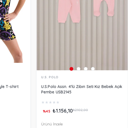
U.S. POLO
le T-shirt
U.S.Polo Assn. 4'lü Zıbın Seti Kız Bebek Açık
Pembe USB2145
★
★
★
★
★
₺1.156,10
₺2.102,00
%45
Ürünü İncele