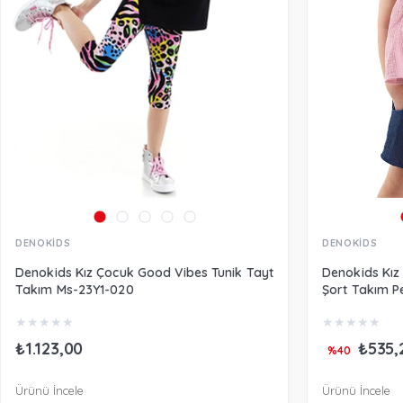
DENOKİDS
DENOKİDS
Denokids Kız Çocuk Good Vibes Tunik Tayt
Denokids Kız
Takım Ms-23Y1-020
Şort Takım 
★
★
★
★
★
★
★
★
★
★
₺1.123,00
₺535,
%40
Ürünü İncele
Ürünü İncele