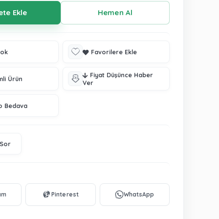
tok
Favorilere Ekle
Fiyat Düşünce Haber
mli Ürün
Ver
o Bedava
 Sor