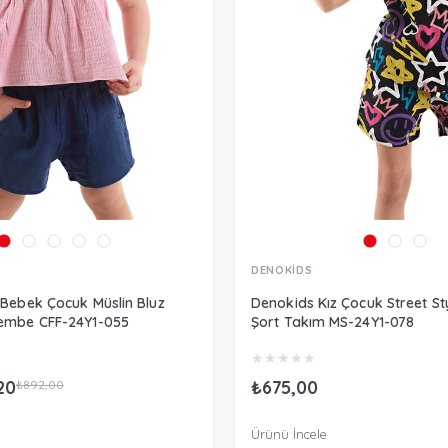
DENOKİDS
 Bebek Çocuk Müslin Bluz
Denokids Kız Çocuk Street Sty
Pembe CFF-24Y1-055
Şort Takım MS-24Y1-078
★
★
★
★
★
20
₺675,00
₺892,00
Ürünü İncele