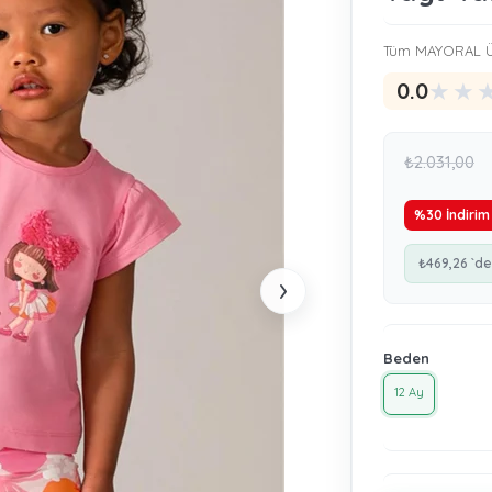
Tüm MAYORAL Ü
★
★
0.0
₺2.031,00
%
30
İndirim
₺469,26
`de
›
Beden
12 Ay