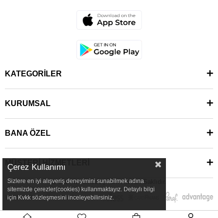
KATEGORİLER
KURUMSAL
BANA ÖZEL
MÜŞTERİ HİZMETLERİ
Çerez Kullanımı
Sizlere en iyi alışveriş deneyimini sunabilmek adına
© 2024 Minimoda | Tüm Hakları Saklıdır.
sitemizde çerezler(cookies) kullanmaktayız. Detaylı bilgi
için Kvkk sözleşmesini inceleyebilirsiniz.