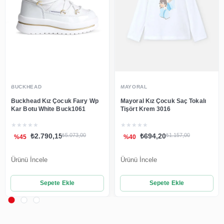
BUCKHEAD
MAYORAL
Buckhead Kız Çocuk Faıry Wp
Mayoral Kız Çocuk Saç Tokalı
Kar Botu White Buck1061
Tişört Krem 3016
★
★
★
★
★
★
★
★
★
★
₺2.790,15
₺5.073,00
₺694,20
₺1.157,00
%45
%40
Ürünü İncele
Ürünü İncele
Sepete Ekle
Sepete Ekle