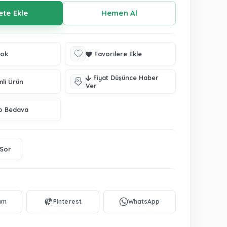
tok
Favorilere Ekle
Fiyat Düşünce Haber
mli Ürün
Ver
o Bedava
 Sor