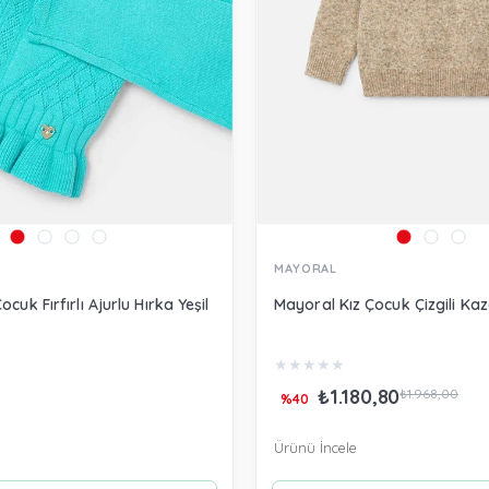
MAYORAL
cuk Fırfırlı Ajurlu Hırka Yeşil
Mayoral Kız Çocuk Çizgili Ka
★
★
★
★
★
₺1.180,80
₺1.968,00
%40
Ürünü İncele