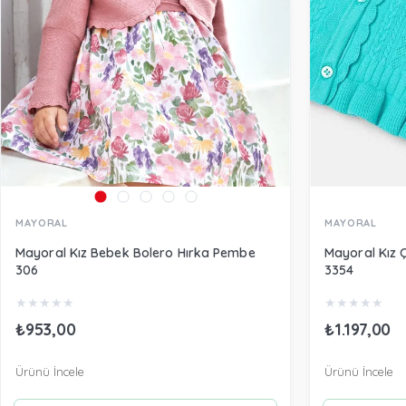
MAYORAL
MAYORAL
Mayoral Kız Bebek Bolero Hırka Pembe
Mayoral Kız Ço
306
3354
★
★
★
★
★
★
★
★
★
★
₺953,00
₺1.197,00
Ürünü İncele
Ürünü İncele