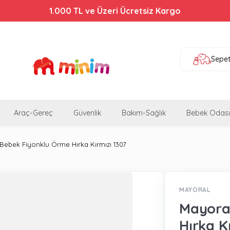
Bebek Arabalarında %44'e Varan İndirim!
1.000 TL ve Üzeri Ücretsiz Kargo
Sepe
Araç-Gereç
Güvenlik
Bakım-Sağlık
Bebek Odası
Bebek Fiyonklu Örme Hırka Kırmızı 1307
MAYORAL
Mayoral
Hırka K