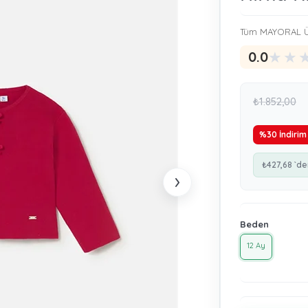
Tüm MAYORAL Ü
★
★
0.0
₺1.852,00
%
30
İndirim
₺427,68
`de
›
Beden
12 Ay