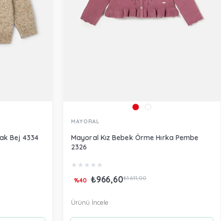
MAYORAL
zak Bej 4334
Mayoral Kız Bebek Örme Hırka Pembe
2326
★
★
★
★
★
₺966,60
₺1.611,00
%40
Ürünü İncele