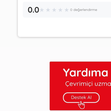
0.0
★
★
★
★
★
0 değerlendirme