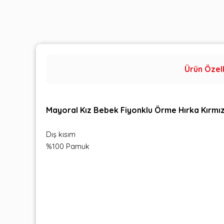
Ürün Özell
Mayoral Kız Bebek Fiyonklu Örme Hırka Kırmız
Dış kısım
%100 Pamuk