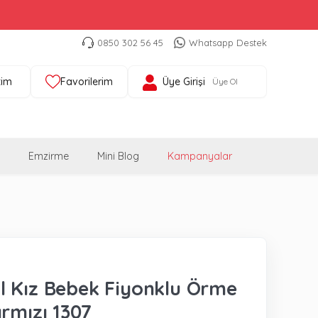
0850 302 56 45
Whatsapp Destek
tim
Favorilerim
Üye Girişi
Üye Ol
Emzirme
Mini Blog
Kampanyalar
 Kız Bebek Fiyonklu Örme
ırmızı 1307