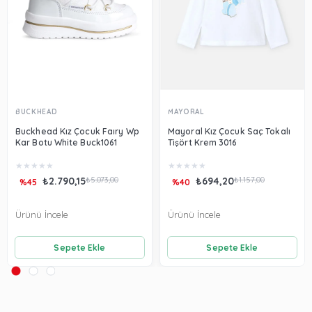
BUCKHEAD
MAYORAL
Buckhead Kız Çocuk Faıry Wp
Mayoral Kız Çocuk Saç Tokalı
Kar Botu White Buck1061
Tişört Krem 3016
★
★
★
★
★
★
★
★
★
★
₺2.790,15
₺5.073,00
₺694,20
₺1.157,00
%45
%40
Ürünü İncele
Ürünü İncele
Sepete Ekle
Sepete Ekle