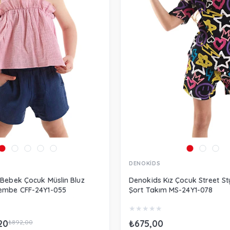
DENOKİDS
 Bebek Çocuk Müslin Bluz
Denokids Kız Çocuk Street Sty
Pembe CFF-24Y1-055
Şort Takım MS-24Y1-078
★
★
★
★
★
20
₺675,00
₺892,00