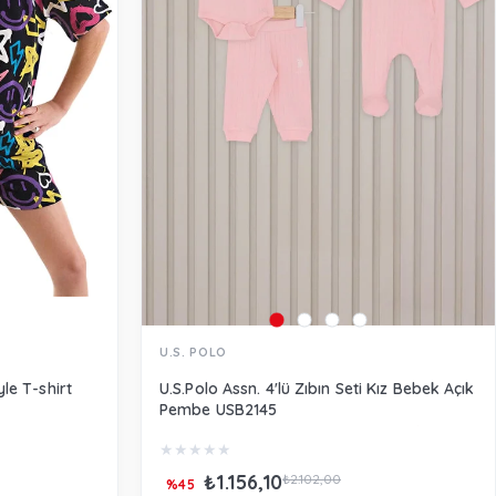
U.S. POLO
le T-shirt
U.S.Polo Assn. 4'lü Zıbın Seti Kız Bebek Açık
Pembe USB2145
★
★
★
★
★
₺1.156,10
₺2.102,00
%45