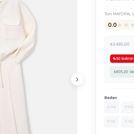
Tüm MAYORAL Ü
★
★
0.0
₺3.485,00
%
30
İndirim
₺805,20
`d
›
Beden
6 Yaş
9 Yaş
8 Yaş
4 Yaş