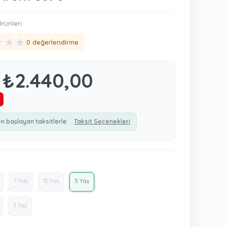
rünleri
★
★
★
0 değerlendirme
₺2.440,00
en başlayan taksitlerle
Taksit Seçenekleri
7 Yaş
10 Yaş
5 Yaş
3 Yaş