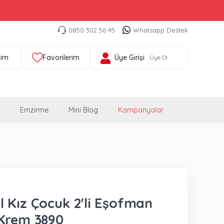
0850 302 56 45
Whatsapp Destek
tim
Favorilerim
Üye Girişi
Üye Ol
Emzirme
Mini Blog
Kampanyalar
 Kız Çocuk 2'li Eşofman
Krem 3890