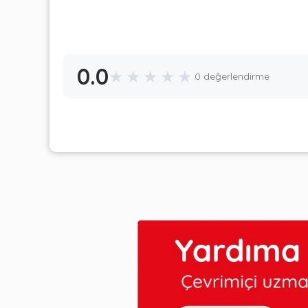
0.0
★
★
★
★
★
0 değerlendirme