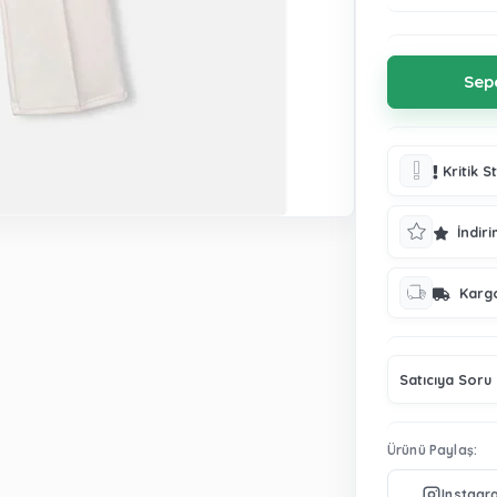
Kritik S
İndiri
Karg
Satıcıya Soru
Ürünü Paylaş: