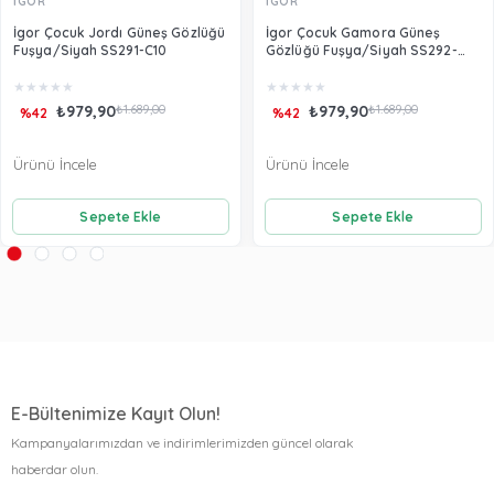
İGOR
İGOR
İgor Çocuk Jordı Güneş Gözlüğü
İgor Çocuk Gamora Güneş
Fuşya/Siyah SS291-C10
Gözlüğü Fuşya/Siyah SS292-
C409
★
★
★
★
★
★
★
★
★
★
₺979,90
₺1.689,00
₺979,90
₺1.689,00
%42
%42
Ürünü İncele
Ürünü İncele
Sepete Ekle
Sepete Ekle
E-Bültenimize Kayıt Olun!
Kampanyalarımızdan ve indirimlerimizden güncel olarak
haberdar olun.