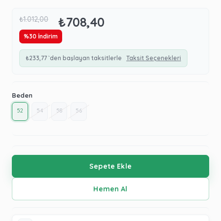
₺708,40
₺1.012,00
%
30
İndirim
₺233,77
`den başlayan taksitlerle
Taksit Seçenekleri
Beden
52
54
58
56