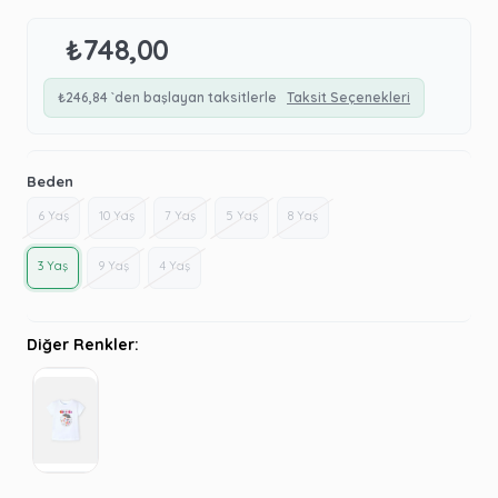
₺748,00
₺246,84
`den başlayan taksitlerle
Taksit Seçenekleri
Beden
6 Yaş
10 Yaş
7 Yaş
5 Yaş
8 Yaş
3 Yaş
9 Yaş
4 Yaş
Diğer Renkler: