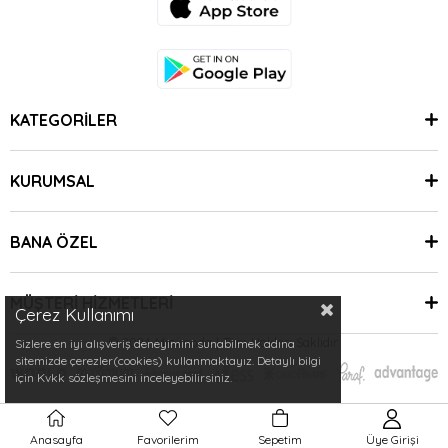
KATEGORİLER
KURUMSAL
BANA ÖZEL
MÜŞTERİ HİZMETLERİ
Çerez Kullanımı
© 2024 Minimoda | Tüm Hakları Saklıdır.
Sizlere en iyi alışveriş deneyimini sunabilmek adına
sitemizde çerezler(cookies) kullanmaktayız. Detaylı bilgi
için Kvkk sözleşmesini inceleyebilirsiniz.
Anasayfa
Favorilerim
Sepetim
Üye Girişi