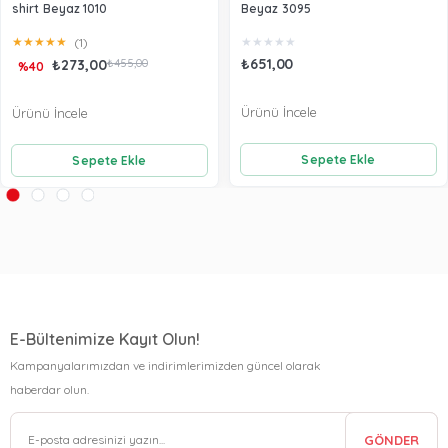
shirt Beyaz 1010
Beyaz 3095
★
★
★
★
★
★
★
★
★
★
(1)
₺651,00
₺273,00
₺455,00
%40
Ürünü İncele
Ürünü İncele
Sepete Ekle
Sepete Ekle
E-Bültenimize Kayıt Olun!
Kampanyalarımızdan ve indirimlerimizden güncel olarak
haberdar olun.
GÖNDER