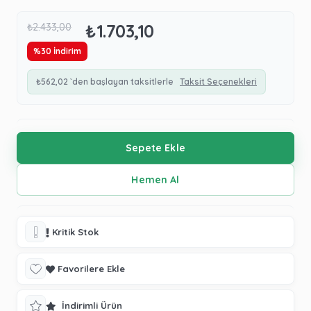
₺1.703,10
₺2.433,00
%
30
İndirim
₺562,02
`den başlayan taksitlerle
Taksit Seçenekleri
Kritik Stok
Favorilere Ekle
İndirimli Ürün