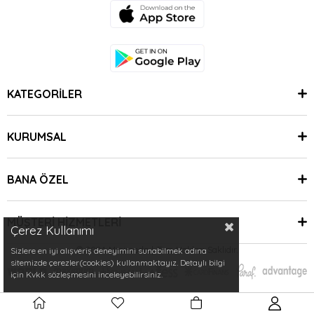
KATEGORİLER
KURUMSAL
BANA ÖZEL
MÜŞTERİ HİZMETLERİ
Çerez Kullanımı
© 2024 Minimoda | Tüm Hakları Saklıdır.
Sizlere en iyi alışveriş deneyimini sunabilmek adına
sitemizde çerezler(cookies) kullanmaktayız. Detaylı bilgi
için Kvkk sözleşmesini inceleyebilirsiniz.