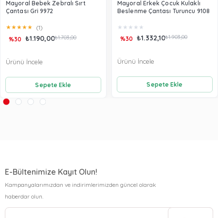
Mayoral Bebek Zebralı Sırt
Mayoral Erkek Çocuk Kulaklı
Çantası Gri 9972
Beslenme Çantası Turuncu 9108
★
★
★
★
★
★
★
★
★
★
(1)
₺1.332,10
₺1.903,00
₺1.190,00
₺1.703,00
%30
%30
Ürünü İncele
Ürünü İncele
Sepete Ekle
Sepete Ekle
E-Bültenimize Kayıt Olun!
Kampanyalarımızdan ve indirimlerimizden güncel olarak
haberdar olun.