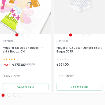
MAYORAL
MAYORAL
Mayoral Kız Bebek Baskılı T-
Mayoral Kız Çocuk Jakarlı Tişört
shirt Beyaz 1010
Beyaz 3095
★
★
★
★
★
★
★
★
★
★
(1)
₺651,00
₺273,00
₺455,00
%40
Ürünü İncele
Ürünü İncele
Sepete Ekle
Sepete Ekle