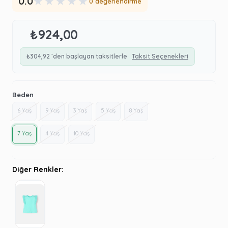
★
★
★
★
★
0.0
0 değerlendirme
₺924,00
₺304,92
`den başlayan taksitlerle
Taksit Seçenekleri
Beden
6 Yaş
9 Yaş
3 Yaş
5 Yaş
8 Yaş
7 Yaş
4 Yaş
10 Yaş
Diğer Renkler: