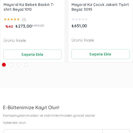
Mayoral Kız Bebek Baskılı T-
Mayoral Kız Çocuk Jakarlı Tişört
shirt Beyaz 1010
Beyaz 3095
★
★
★
★
★
★
★
★
★
★
(1)
₺651,00
₺273,00
₺455,00
%40
Ürünü İncele
Ürünü İncele
Sepete Ekle
Sepete Ekle
E-Bültenimize Kayıt Olun!
Kampanyalarımızdan ve indirimlerimizden güncel olarak
haberdar olun.