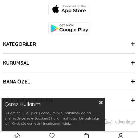
KATEGORİLER
KURUMSAL
BANA ÖZEL
MÜŞTERİ HİZMETLERİ
Çerez Kullanımı
© 2024 Minimoda | Tüm Hakları Saklıdır.
Sizlere en iyi alışveriş deneyimini sunabilmek adına
sitemizde çerezler(cookies) kullanmaktayız. Detaylı bilgi
için Kvkk sözleşmesini inceleyebilirsiniz.