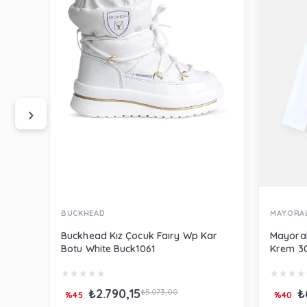
‹
›
BUCKHEAD
MAYORA
Buckhead Kız Çocuk Faıry Wp Kar
Mayoral
Botu White Buck1061
Krem 3
★
★
★
★
★
★
★
★
★
₺2.790,15
₺
₺5.073,00
%45
%40