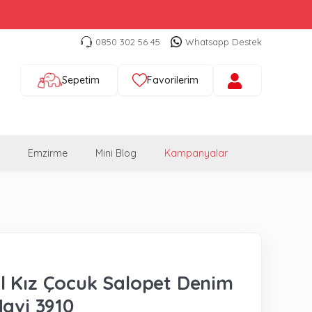
0850 302 56 45
Whatsapp Destek
Sepetim
Favorilerim
Emzirme
Mini Blog
Kampanyalar
 Kız Çocuk Salopet Denim
Mavi 3910