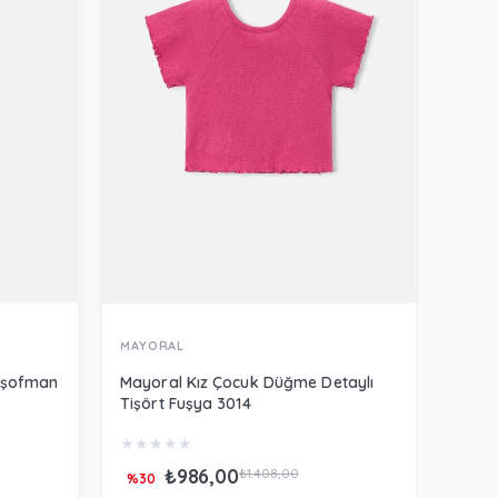
MAYORAL
MERL
Eşofman
Mayoral Kız Çocuk Düğme Detaylı
Merli
Tişört Fuşya 3014
Beya
★
★
★
★
★
★
★
₺986,00
₺66
₺1.408,00
%30