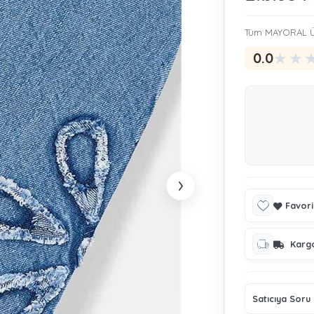
Tüm MAYORAL Ü
★
★
0.0
›
Favori
Karg
Satıcıya Soru