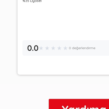
%35 Liyosel
0.0
★
★
★
★
★
0 değerlendirme