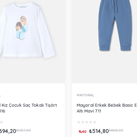
L
MAYORAL
 Kız Çocuk Saç Tokalı Tişört
Mayoral Erkek Bebek Basic 
016
Altı Mavi 711
★
★
★
★
★
★
694,20
₺514,80
₺1.157,00
₺858,00
%40