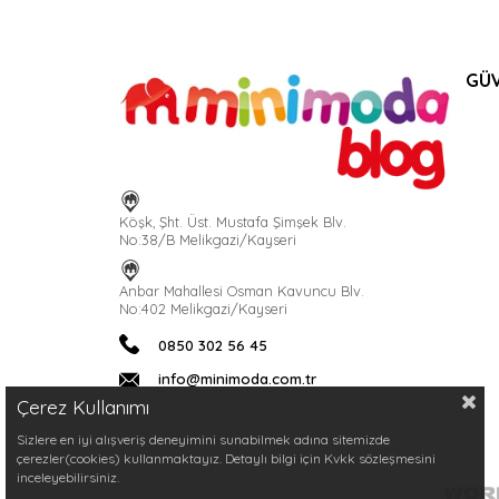
GÜV
Köşk, Şht. Üst. Mustafa Şimşek Blv.
No:38/B Melikgazi/Kayseri
Anbar Mahallesi Osman Kavuncu Blv.
No:402 Melikgazi/Kayseri
0850 302 56 45
info@minimoda.com.tr
Çerez Kullanımı
Sizlere en iyi alışveriş deneyimini sunabilmek adına sitemizde
çerezler(cookies) kullanmaktayız. Detaylı bilgi için Kvkk sözleşmesini
inceleyebilirsiniz.