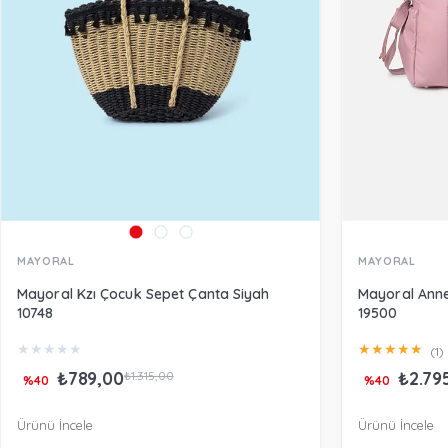
MAYORAL
MAYORAL
Mayoral Kzı Çocuk Sepet Çanta Siyah
Mayoral Ann
10748
19500
★
★
★
★
★
★
★
★
★
★
(1)
₺789,00
₺2.79
₺1.315,00
%40
%40
Ürünü İncele
Ürünü İncele