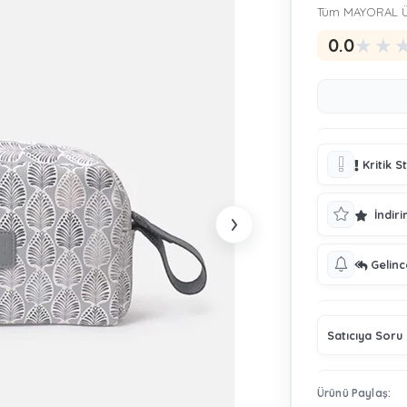
Tüm MAYORAL Ü
★
★
0.0
Kritik S
›
İndiri
Gelin
Satıcıya Soru
Ürünü Paylaş: