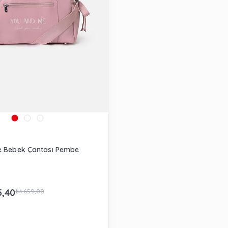
e Bebek Çantası Pembe
5,40
₺4.659,00