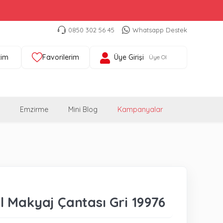
0850 302 56 45
Whatsapp Destek
tim
Favorilerim
Üye Girişi
Üye Ol
Emzirme
Mini Blog
Kampanyalar
 Makyaj Çantası Gri 19976