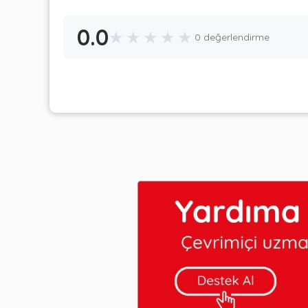
0.0
★
★
★
★
★
0 değerlendirme