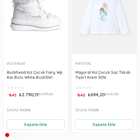
BUCKHEAD
MAYORAL
Buckhead Kız Çocuk Faıry Wp
Mayoral Kız Çocuk Saç Tokalı
Kar Botu White Buck1061
Tişört Krem 3016
★
★
★
★
★
★
★
★
★
★
₺2.790,15
₺5.073,00
₺694,20
₺1.157,00
%45
%40
Ürünü İncele
Ürünü İncele
Sepete Ekle
Sepete Ekle