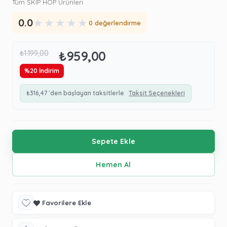
Tüm SKIP HOP Ürünleri
★
★
★
★
★
0.0
0 değerlendirme
₺959,00
₺1.199,00
%
20
İndirim
₺316,47
`den başlayan taksitlerle
Taksit Seçenekleri
Favorilere Ekle