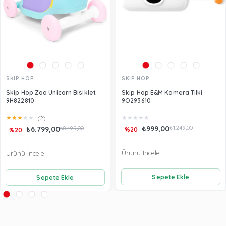
SKIP HOP
SKIP HOP
Skip Hop Zoo Unicorn Bisiklet
Skip Hop E&M Kamera Tilki
9H822810
9O293610
★
★
★
★
★
★
★
★
★
★
(2)
₺999,00
₺1.249,00
₺6.799,00
₺8.499,00
%20
%20
Ürünü İncele
Ürünü İncele
Sepete Ekle
Sepete Ekle