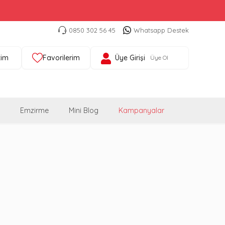
0850 302 56 45
Whatsapp Destek
tim
Favorilerim
Üye Girişi
Üye Ol
Emzirme
Mini Blog
Kampanyalar