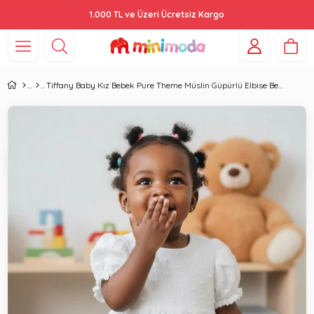
1.000 TL ve Üzeri Ücretsiz Kargo
Tiffany Baby Kız Bebek Pure Theme Müslin Güpürlü Elbise Beyaz 20086