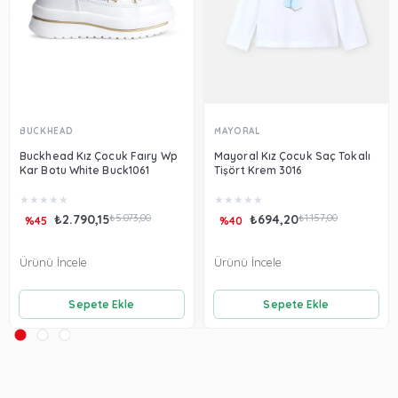
BUCKHEAD
MAYORAL
Buckhead Kız Çocuk Faıry Wp
Mayoral Kız Çocuk Saç Tokalı
Kar Botu White Buck1061
Tişört Krem 3016
★
★
★
★
★
★
★
★
★
★
₺2.790,15
₺5.073,00
₺694,20
₺1.157,00
%45
%40
Ürünü İncele
Ürünü İncele
Sepete Ekle
Sepete Ekle