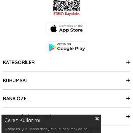
KATEGORİLER
KURUMSAL
BANA ÖZEL
MÜŞTERİ HİZMETLERİ
Çerez Kullanımı
© 2024 Minimoda | Tüm Hakları Saklıdır.
Sizlere en iyi alışveriş deneyimini sunabilmek adına