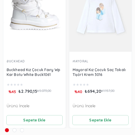
BUCKHEAD
MAYORAL
Buckhead Kız Çocuk Faıry Wp
Mayoral Kız Çocuk Saç Tokalı
Kar Botu White Buck1061
Tişört Krem 3016
★
★
★
★
★
★
★
★
★
★
₺2.790,15
₺5.073,00
₺694,20
₺1.157,00
%45
%40
Ürünü İncele
Ürünü İncele
Sepete Ekle
Sepete Ekle