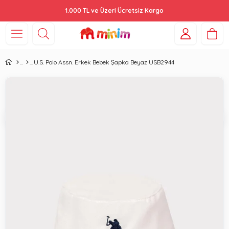
1.000 TL ve Üzeri Ücretsiz Kargo
U.S. Polo Assn. Erkek Bebek Şapka Beyaz USB2944