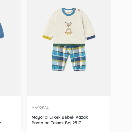
MAYORAL
MAYO
Mayoral Erkek Bebek Kazak
Mayo
9
Pantolon Takımı Bej 2517
Panto