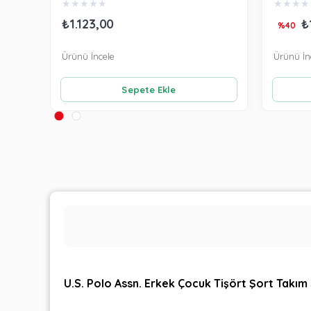
★
★
★
★
★
★
★
★
★
₺1.123,00
₺
%40
Ürünü İncele
Ürünü İn
Sepete Ekle
U.S. Polo Assn. Erkek Çocuk Tişört Şort Takı