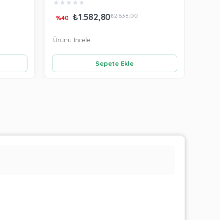
★
★
★
★
★
★
★
₺1.582,80
₺2.638,00
%40
%40
Ürünü İncele
Ürünü
Sepete Ekle