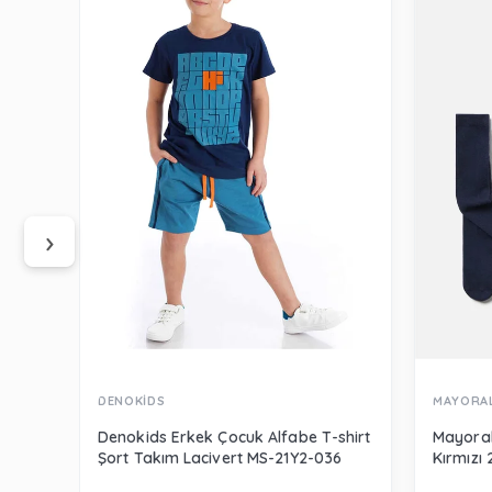
‹
›
DENOKİDS
MAYORA
Denokids Erkek Çocuk Alfabe T-shirt
Mayoral
Şort Takım Lacivert MS-21Y2-036
Kırmızı