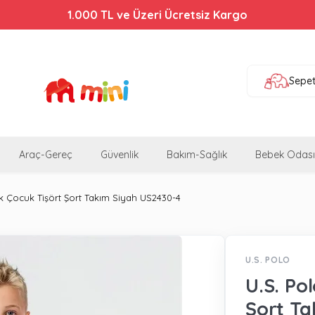
1.000 TL ve Üzeri Ücretsiz Kargo
Sepe
Araç-Gereç
Güvenlik
Bakım-Sağlık
Bebek Odası
ek Çocuk Tişört Şort Takım Siyah US2430-4
U.S. POLO
U.S. Po
Şort Ta