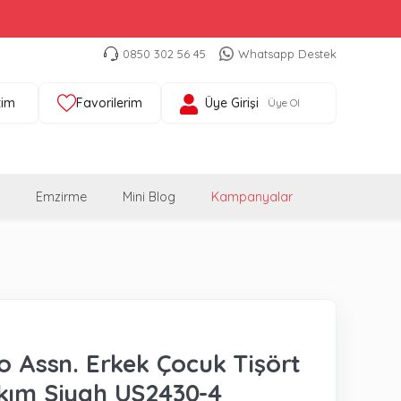
0850 302 56 45
Whatsapp Destek
tim
Favorilerim
Üye Girişi
Üye Ol
Emzirme
Mini Blog
Kampanyalar
lo Assn. Erkek Çocuk Tişört
kım Siyah US2430-4