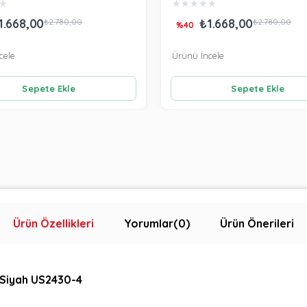
★
★
★
★
★
★
1.668,00
₺1.668,00
₺2.780,00
₺2.780,00
%40
cele
Ürünü İncele
Sepete Ekle
Sepete Ekle
Ürün Özellikleri
Yorumlar
(0)
Ürün Önerileri
m Siyah US2430-4