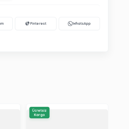
Ücretsiz
Ücre
Kargo
Kar