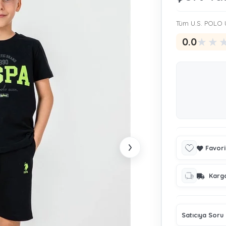
Tüm U.S. POLO Ü
★
★
0.0
›
Favori
Karg
Satıcıya Soru