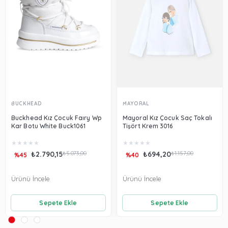
BUCKHEAD
MAYORAL
Buckhead Kız Çocuk Faıry Wp
Mayoral Kız Çocuk Saç Tokalı
Kar Botu White Buck1061
Tişört Krem 3016
★
★
★
★
★
★
★
★
★
★
₺2.790,15
₺5.073,00
₺694,20
₺1.157,00
%45
%40
Ürünü İncele
Ürünü İncele
Sepete Ekle
Sepete Ekle