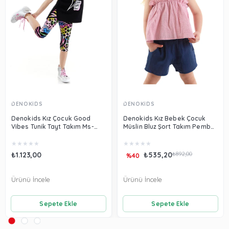
DENOKİDS
DENOKİDS
Denokids Kız Çocuk Good
Denokids Kız Bebek Çocuk
Vibes Tunik Tayt Takım Ms-
Müslin Bluz Şort Takım Pembe
23Y1-020
CFF-24Y1-055
★
★
★
★
★
★
★
★
★
★
₺1.123,00
₺535,20
₺892,00
%40
Ürünü İncele
Ürünü İncele
Sepete Ekle
Sepete Ekle