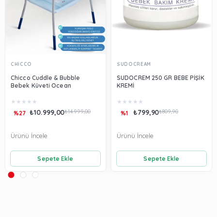
CHİCCO
SUDOCREAM
Chicco Cuddle & Bubble
SUDOCREM 250 GR BEBE PİŞİK
Bebek Küveti Ocean
KREMİ
★
★
★
★
★
★
★
★
★
★
₺10.999,00
₺14.999,00
₺799,90
₺809,90
%27
%1
Ürünü İncele
Ürünü İncele
Sepete Ekle
Sepete Ekle