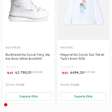
BUCKHEAD
MAYORAL
Buckhead Kız Çocuk Faıry Wp
Mayoral Kız Çocuk Saç Tokalı
Kar Botu White Buck1061
Tişört Krem 3016
★
★
★
★
★
★
★
★
★
★
₺2.790,15
₺5.073,00
₺694,20
₺1.157,00
%45
%40
Ürünü İncele
Ürünü İncele
Sepete Ekle
Sepete Ekle