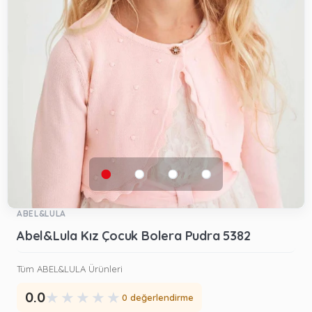
ABEL&LULA
Abel&Lula Kız Çocuk Bolera Pudra 5382
Tüm ABEL&LULA Ürünleri
★
★
★
★
★
0.0
0 değerlendirme