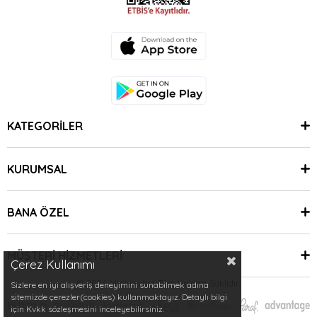
KATEGORİLER
KURUMSAL
BANA ÖZEL
MÜŞTERİ HİZMETLERİ
Çerez Kullanımı
© 2024 Minimoda | Tüm Hakları Saklıdır.
Sizlere en iyi alışveriş deneyimini sunabilmek adına
sitemizde çerezler(cookies) kullanmaktayız. Detaylı bilgi
için Kvkk sözleşmesini inceleyebilirsiniz.